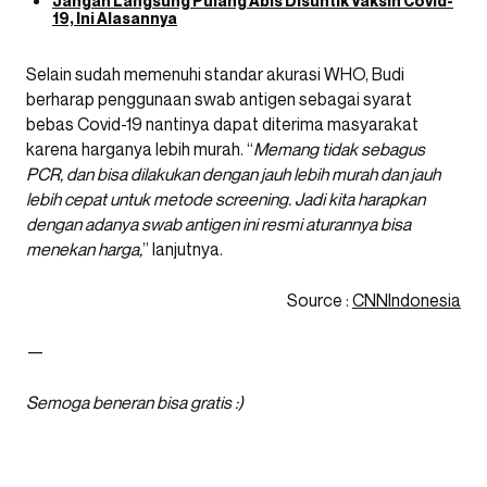
Jangan Langsung Pulang Abis Disuntik Vaksin Covid-
19, Ini Alasannya
Selain sudah memenuhi standar akurasi WHO, Budi
berharap penggunaan swab antigen sebagai syarat
bebas Covid-19 nantinya dapat diterima masyarakat
karena harganya lebih murah. “
Memang tidak sebagus
PCR, dan bisa dilakukan dengan jauh lebih murah dan jauh
lebih cepat untuk metode screening. Jadi kita harapkan
dengan adanya swab antigen ini resmi aturannya bisa
menekan harga,
” lanjutnya.
Source :
CNNIndonesia
—
Semoga beneran bisa gratis :)