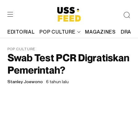
EDITORIAL
POP CULTURE
MAGAZINES
DRAFT
POP CULTURE
Swab Test PCR Digratiskan
Pemerintah?
Stanley Joewono
6 tahun lalu