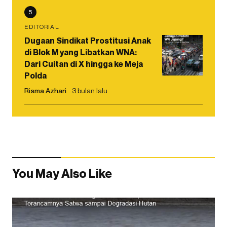
5
EDITORIAL
Dugaan Sindikat Prostitusi Anak
di Blok M yang Libatkan WNA:
Dari Cuitan di X hingga ke Meja
Polda
Risma Azhari
3 bulan lalu
You May Also Like