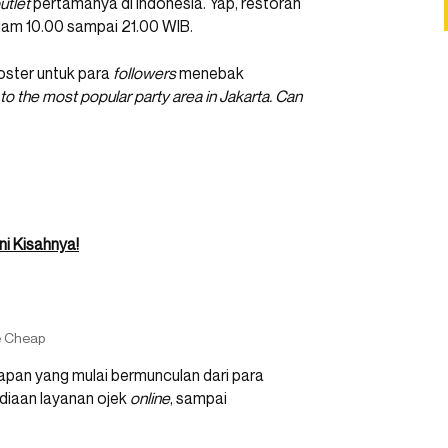
utlet
pertamanya di Indonesia. Yap, restoran
jam 10.00 sampai 21.00 WIB.
ster untuk para
followers
menebak
o the most popular party area in Jakarta. Can
ni Kisahnya!
e Cheap
apan yang mulai bermunculan dari para
diaan layanan ojek
online
, sampai