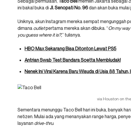
Sebagai permulaan,
Taco Bell
memilih Jakarta sebagai
o
ini bakal buka di
Jl. Senopati No. 96
dan akan buka mulai 
Uniknya, akun Instagram mereka sempat mengunggah po
dimana
outlet
pertama mereka akan dibuka. “
On my way t
you guess where it is?,
” tulisnya.
HBO Max Sekarang Bisa Ditonton Lewat PS5
Antrian Swab Test Bandara Soetta Membludak!
Nenek Ini Viral Karena Baru Wisuda di Usia 88 Tahun, I
via Houston on th
Sementara menunggu Taco Bell hari ini buka, banyak har
netizen. Mulai ada yang menanyakan range harga, penye
layanan
drive-thru
.