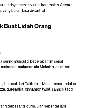
lau nantinya menimbulkan keramaian. Secara
a yang belum bisa dikontrol.
 Buat Lidah Orang
s
na sering muncul di beberapa film serial
n
makanan-makanan ala Meksiko
, salah satu
 berasal dari California. Menu-menu andalan
zza
,
quesadilla
,
cinnamon
twist
, sampai
taco
ng terbesar di dunia. Dan sebentar lagi,