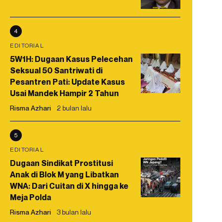
4
EDITORIAL
5W1H: Dugaan Kasus Pelecehan
Seksual 50 Santriwati di
Pesantren Pati: Update Kasus
Usai Mandek Hampir 2 Tahun
Risma Azhari
2 bulan lalu
5
EDITORIAL
Dugaan Sindikat Prostitusi
Anak di Blok M yang Libatkan
WNA: Dari Cuitan di X hingga ke
Meja Polda
Risma Azhari
3 bulan lalu