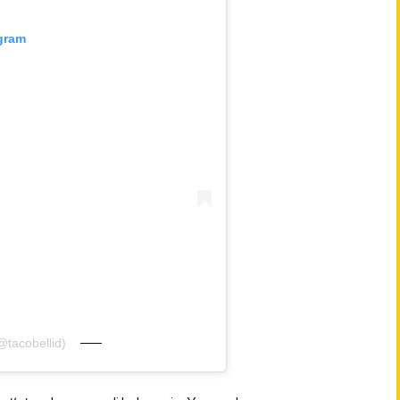
agram
@tacobellid)