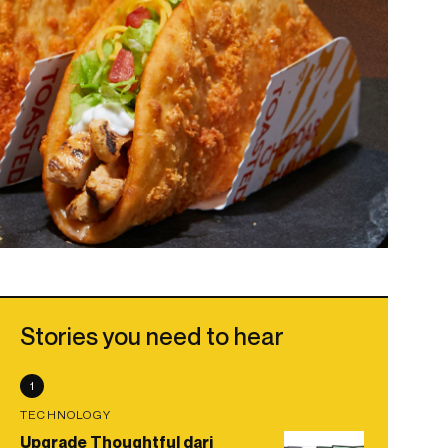
Stories you need to hear
1
TECHNOLOGY
Upgrade Thoughtful dari