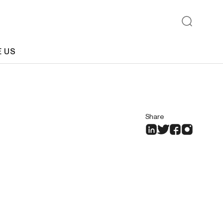
E US
Share