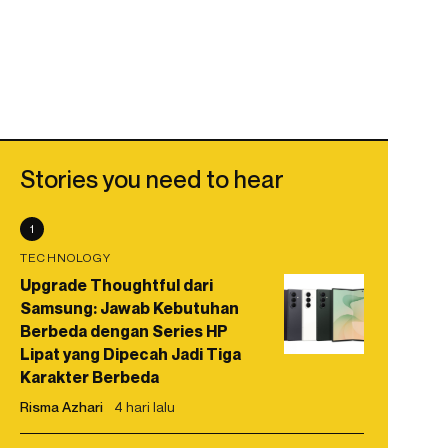
Stories you need to hear
1
TECHNOLOGY
Upgrade Thoughtful dari
Samsung: Jawab Kebutuhan
Berbeda dengan Series HP
Lipat yang Dipecah Jadi Tiga
Karakter Berbeda
Risma Azhari
4 hari lalu