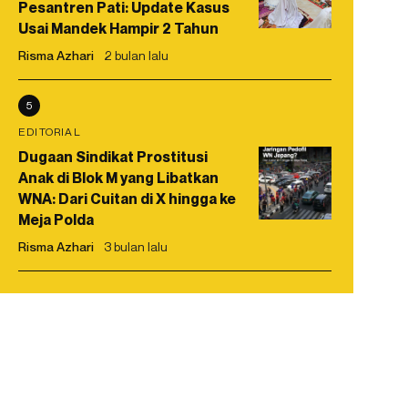
Pesantren Pati: Update Kasus
Usai Mandek Hampir 2 Tahun
Risma Azhari
2 bulan lalu
5
EDITORIAL
Dugaan Sindikat Prostitusi
Anak di Blok M yang Libatkan
WNA: Dari Cuitan di X hingga ke
Meja Polda
Risma Azhari
3 bulan lalu