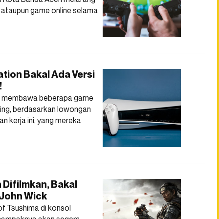
 ataupun game online selama
ion Bakal Ada Versi
!
at membawa beberapa game
ming, berdasarkan lowongan
n kerja ini, yang mereka
 Difilmkan, Bakal
 John Wick
f Tsushima di konsol