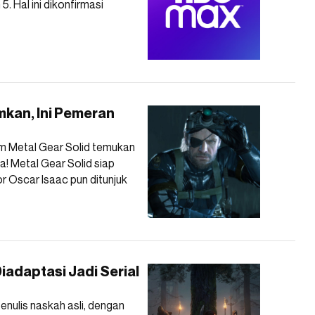
5. Hal ini dikonfirmasi
lmkan, Ini Pemeran
lm Metal Gear Solid temukan
! Metal Gear Solid siap
r Oscar Isaac pun ditunjuk
iadaptasi Jadi Serial
penulis naskah asli, dengan