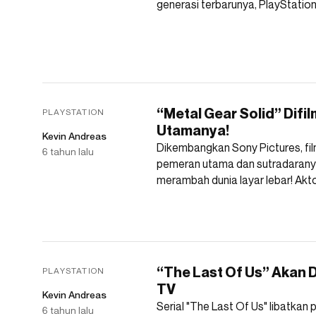
generasi terbarunya, PlayStation 
“Metal Gear Solid” Difi
PLAYSTATION
Utamanya!
Kevin Andreas
Dikembangkan Sony Pictures, fi
6 tahun lalu
pemeran utama dan sutradaranya
merambah dunia layar lebar! Akto
“The Last Of Us” Akan D
PLAYSTATION
TV
Kevin Andreas
Serial "The Last Of Us" libatkan 
6 tahun lalu