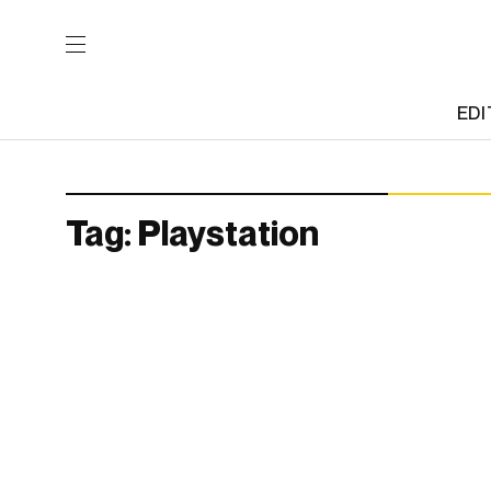
EDI
Tag:
Playstation