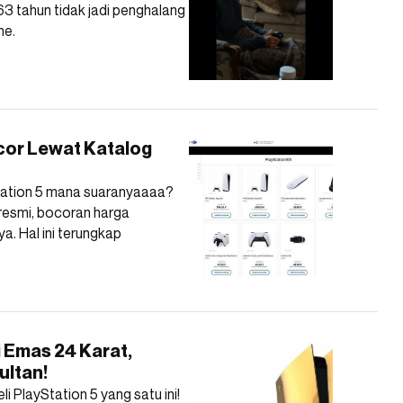
63 tahun tidak jadi penghalang
me.
cor Lewat Katalog
Station 5 mana suaranyaaaa?
resmi, bocoran harga
a. Hal ini terungkap
si Emas 24 Karat,
ultan!
i PlayStation 5 yang satu ini!