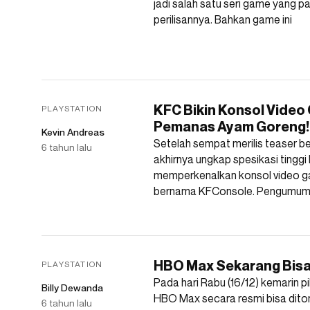
jadi salah satu seri game yang pal
perilisannya. Bahkan game ini
KFC Bikin Konsol Video
PLAYSTATION
Pemanas Ayam Goreng!
Kevin Andreas
Setelah sempat merilis teaser b
6 tahun lalu
akhirnya ungkap spesikasi tingg
memperkenalkan konsol video 
bernama KFConsole. Pengumuma
HBO Max Sekarang Bisa
PLAYSTATION
Pada hari Rabu (16/12) kemarin 
Billy Dewanda
HBO Max secara resmi bisa dito
6 tahun lalu