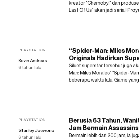
kreator "Chernobyl" dan produs
Last Of Us" akan jadi serial! Proy
“Spider-Man: Miles Mor
PLAYSTATION
Originals Hadirkan Supe
Kevin Andreas
Siluet superstar tersebut juga a
6 tahun lalu
Man: Miles Morales" "Spider-Man: 
beberapa waktu lalu. Game yang 
Berusia 63 Tahun, Wanit
PLAYSTATION
Jam Bermain Assassins’
Stanley Joewono
Bermain lebih dari 200 jam, ia j
6 tahun lalu