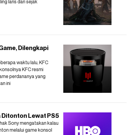
ing laris dari sejak
 Game, Dilengkapi
eberapa waktu lalu, KFC
i konsolnya KFC resmi
game perdananya yang
n ini
 Ditonton Lewat PS5
pihak Sony mengatakan kalau
nton melalui game konsol