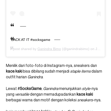
BACK AT IT #socksgame
A post shared by
Ganindra Bimo
(@ganindrabimo) on
Jul 14, 2020 at 11:28pm PDT
Menilik dari foto-foto di Instagram-nya, sneakers dan
kaos
kaki
bisa dibilang sudah menjadi
staple items
dalam
outfit harian
Ganindra
.
Lewat #
SocksGame
,
Ganindra
menunjukkan
style
-nya
yang
versatile
dengan memadupadankan
kaos
kaki
berbagai warna dan motif dengan koleksi
sneakers
-nya.