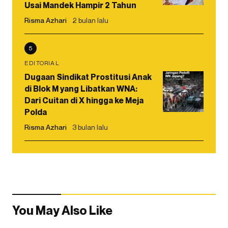
Usai Mandek Hampir 2 Tahun
Risma Azhari
2 bulan lalu
5
EDITORIAL
Dugaan Sindikat Prostitusi Anak
di Blok M yang Libatkan WNA:
Dari Cuitan di X hingga ke Meja
Polda
Risma Azhari
3 bulan lalu
You May Also Like