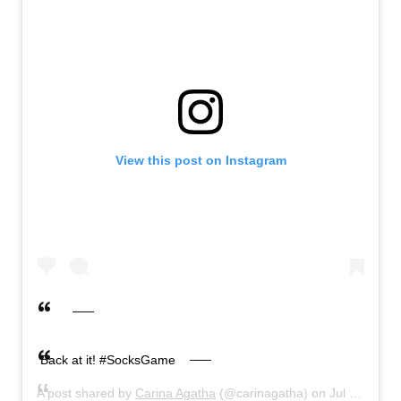
View this post on Instagram
Back at it! #SocksGame
A post shared by
Carina Agatha
(@carinagatha) on
Jul 11, 2020 at 4:03am PDT