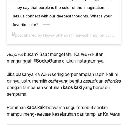
They say that purple is the color of the imagination, it
lets us connect with our deepest thoughts. What's your
favorite color?
A post shared by
Najwa Shihab
(@najwashihab) on
Jul 16, 2020 at 6:02am PDT
Surprise
bukan? Saat mengetahui Ka
Nana
ikutan
mengunggah #
SocksGame
di akun Instagramnya.
Jika biasanya Ka
Nana
sering berpenampilan rapih, kali ini
dirinya justru memilih
outfit
yang begitu
casual
dan
effortles
dengan tambahan sentuhan
kaos
kaki
yang berpadu
sempurna.
Pemilihan
kaos
kaki
berwarna ungu tersebut seolah
mampu ‘meng-
elevate
‘ keseluruhan dari tampilan Ka
Nana
.