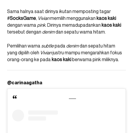
Sama halnya saat dirinya ikutan memposting tagar
#
SocksGame
,
Vivian
memilih menggunakan
kaos
kaki
dengan warna
pink
. Dirinya memadupadankan
kaos
kaki
tersebut dengan
denim
dan sepatu warna hitam.
Pemilihan warna
subtle
pada
denim
dan sepatu hitam
yang dipilih oleh
Vivian
justru mampu mengarahkan fokus
orang-orang ke pada
kaos
kaki
berwarna pink miliknya.
@carinaagatha