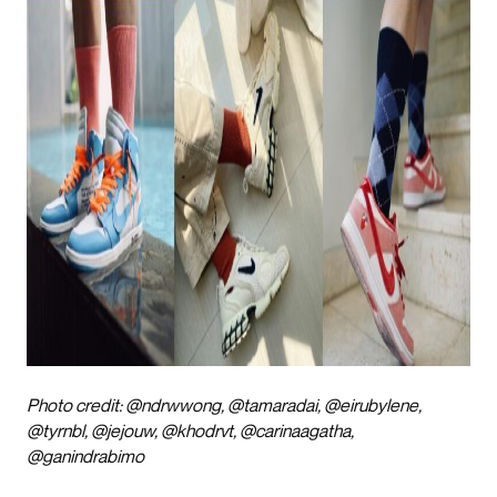
Photo credit: @ndrwwong, @tamaradai, @eirubylene,
@tyrnbl, @jejouw, @khodrvt, @carinaagatha,
@ganindrabimo