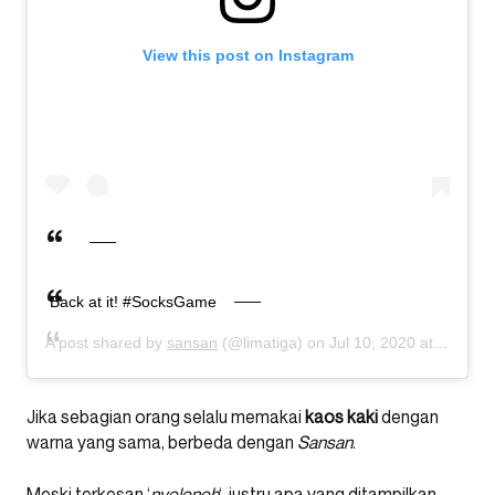
View this post on Instagram
Back at it! #SocksGame
A post shared by
sansan
(@limatiga) on
Jul 10, 2020 at 2:39am PDT
Jika sebagian orang selalu memakai
kaos
kaki
dengan
warna yang sama, berbeda dengan
Sansan
.
Meski terkesan ‘
nyeleneh
‘, justru apa yang ditampilkan