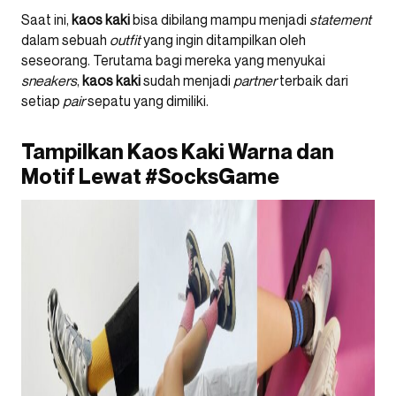
Saat ini,
kaos
kaki
bisa dibilang mampu menjadi
statement
dalam sebuah
outfit
yang ingin ditampilkan oleh
seseorang. Terutama bagi mereka yang menyukai
sneakers
,
kaos
kaki
sudah menjadi
partner
terbaik dari
setiap
pair
sepatu yang dimiliki.
Tampilkan Kaos Kaki Warna dan
Motif Lewat #SocksGame