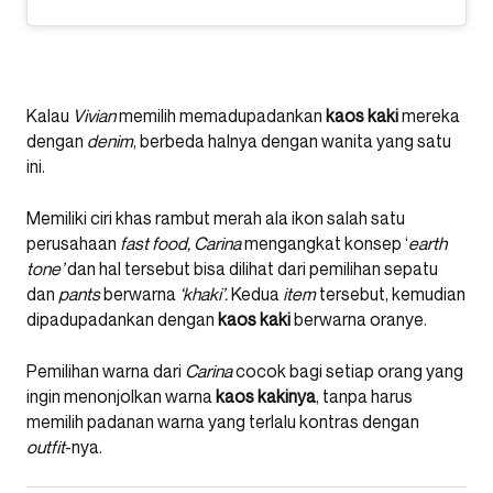
Kalau
Vivian
memilih memadupadankan
kaos
kaki
mereka
dengan
denim
, berbeda halnya dengan wanita yang satu
ini.
Memiliki ciri khas rambut merah ala ikon salah satu
perusahaan
fast food,
Carina
mengangkat konsep ‘
earth
tone’
dan hal tersebut bisa dilihat dari pemilihan sepatu
dan
pants
berwarna
‘khaki’.
Kedua
item
tersebut, kemudian
dipadupadankan dengan
kaos
kaki
berwarna oranye.
Pemilihan warna dari
Carina
cocok bagi setiap orang yang
ingin menonjolkan warna
kaos
kakinya
, tanpa harus
memilih padanan warna yang terlalu kontras dengan
outfit
-nya.