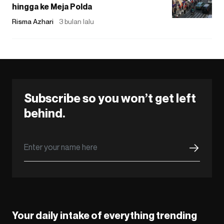
hingga ke Meja Polda
Risma Azhari
3 bulan lalu
Subscribe so you won’t get left
behind.
Your daily intake of everything trending