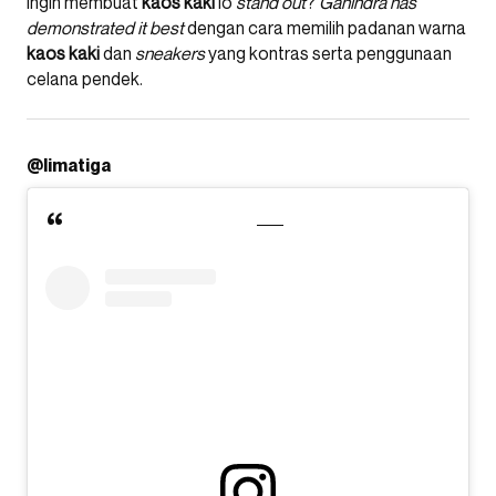
Ingin membuat
kaos
kaki
lo
stand out
?
Ganindra
has
demonstrated it best
dengan cara memilih padanan warna
kaos
kaki
dan
sneakers
yang kontras serta penggunaan
celana pendek.
@limatiga