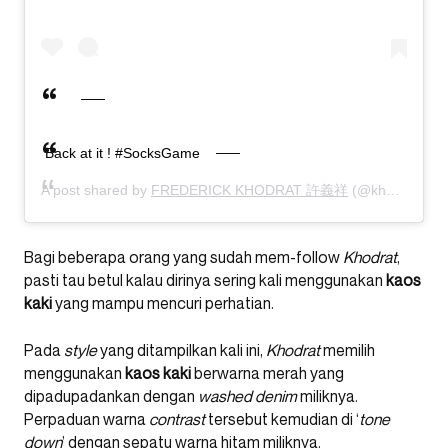
Back at it ! #SocksGame
A post shared by
FREDERICK KHODRAT 許義祥
(@khodrvt) on
Bagi beberapa orang yang sudah mem-follow
Khodrat
,
pasti tau betul kalau dirinya sering kali menggunakan
kaos
kaki
yang mampu mencuri perhatian.
Pada
style
yang ditampilkan kali ini,
Khodrat
memilih
menggunakan
kaos
kaki
berwarna merah yang
dipadupadankan dengan
washed denim
miliknya.
Perpaduan warna
contrast
tersebut kemudian di ‘
tone
down
’ dengan sepatu warna hitam miliknya.