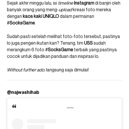
Sejak akhir minggu lalu, isi
timeline
Instagram
di banjiri oleh
banyak orang yang meng-
upload
kreasi foto mereka
dengan
kaos
kaki
UNIQLO
dalam permainan
#
SocksGame
.
Sudah pasti setelah melihat foto-foto tersebut, pastinya
lo juga pengen ikutan kan? Tenang, tim
USS
sudah
merangkum 6 foto #
SocksGame
terbaik yang pastinya
cocok untuk dijadikan panduan dan inspirasi lo.
Without further ado
, langsung saja dimulai!
@najwashihab