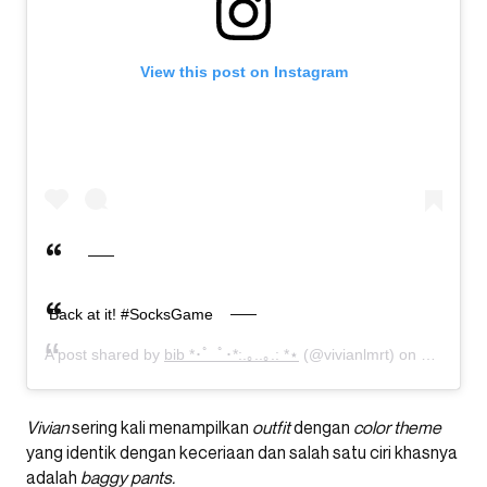
View this post on Instagram
Back at it! #SocksGame
A post shared by
bib *･゜ﾟ･*:.｡..｡.: *⋆
(@vivianlmrt) on
Jul 10, 
Vivian
sering kali menampilkan
outfit
dengan
color theme
yang identik dengan keceriaan dan salah satu ciri khasnya
adalah
baggy pants.