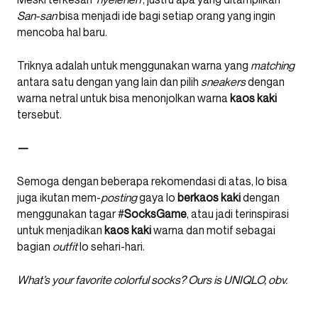
San-san
bisa menjadi ide bagi setiap orang yang ingin
mencoba hal baru.
Triknya adalah untuk menggunakan warna yang
matching
antara satu dengan yang lain dan pilih
sneakers
dengan
warna netral untuk bisa menonjolkan warna
kaos
kaki
tersebut.
—
Semoga dengan beberapa rekomendasi di atas, lo bisa
juga ikutan mem-
posting
gaya lo
berkaos
kaki
dengan
menggunakan tagar #
SocksGame
, atau jadi terinspirasi
untuk menjadikan
kaos
kaki
warna dan motif sebagai
bagian
outfit
lo sehari-hari.
What’s your favorite colorful socks? Ours is UNIQLO, obv.