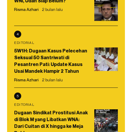
WNI, Udah Siap Belum?
Risma Azhari
2 bulan lalu
4
EDITORIAL
5W1H: Dugaan Kasus Pelecehan
Seksual 50 Santriwati di
Pesantren Pati: Update Kasus
Usai Mandek Hampir 2 Tahun
Risma Azhari
2 bulan lalu
5
EDITORIAL
Dugaan Sindikat Prostitusi Anak
di Blok M yang Libatkan WNA:
Dari Cuitan di X hingga ke Meja