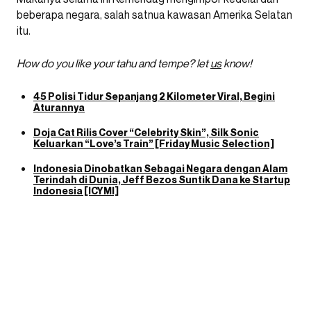
beberapa negara, salah satnua kawasan Amerika Selatan
itu.
How do you like your tahu and tempe? let
us
know!
45 Polisi Tidur Sepanjang 2 Kilometer Viral, Begini
Aturannya
Doja Cat Rilis Cover “Celebrity Skin”, Silk Sonic
Keluarkan “Love’s Train” [Friday Music Selection]
Indonesia Dinobatkan Sebagai Negara dengan Alam
Terindah di Dunia, Jeff Bezos Suntik Dana ke Startup
Indonesia [ICYMI]