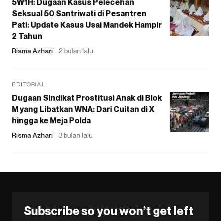
5W1H: Dugaan Kasus Pelecehan
Seksual 50 Santriwati di Pesantren
Pati: Update Kasus Usai Mandek Hampir
2 Tahun
Risma Azhari
2 bulan lalu
EDITORIAL
Dugaan Sindikat Prostitusi Anak di Blok
M yang Libatkan WNA: Dari Cuitan di X
hingga ke Meja Polda
Risma Azhari
3 bulan lalu
Subscribe so you won’t get left