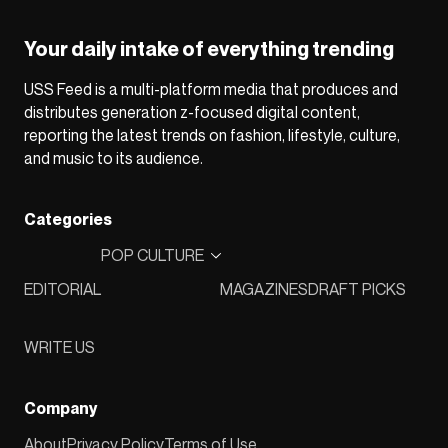
Your daily intake of everything trending
USS Feed is a multi-platform media that produces and
distributes generation z-focused digital content,
reporting the latest trends on fashion, lifestyle, culture,
and music to its audience.
Categories
POP CULTURE
EDITORIAL
MAGAZINES
DRAFT PICKS
WRITE US
Company
About
Privacy Policy
Terms of Use