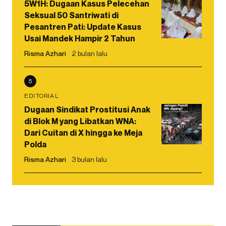
5W1H: Dugaan Kasus Pelecehan
Seksual 50 Santriwati di
Pesantren Pati: Update Kasus
Usai Mandek Hampir 2 Tahun
Risma Azhari
2 bulan lalu
5
EDITORIAL
Dugaan Sindikat Prostitusi Anak
di Blok M yang Libatkan WNA:
Dari Cuitan di X hingga ke Meja
Polda
Risma Azhari
3 bulan lalu