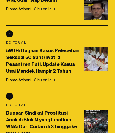
WNI, Udah Siap Belum?
Risma Azhari
2 bulan lalu
4
EDITORIAL
5W1H: Dugaan Kasus Pelecehan
Seksual 50 Santriwati di
Pesantren Pati: Update Kasus
Usai Mandek Hampir 2 Tahun
Risma Azhari
2 bulan lalu
5
EDITORIAL
Dugaan Sindikat Prostitusi
Anak di Blok M yang Libatkan
WNA: Dari Cuitan di X hingga ke