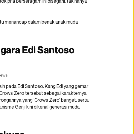
ok pria berseragam ini disegani, tak hanya
gitu menancap dalam benak anak muda
-gara Edi Santoso
news
kasih pada Edi Santoso. Kang Edi yang gemar
Crows Zero tersebut sebagai karakternya.
krongannya yang ‘Crows Zero’ banget, serta
nisme Genji kini dikenal generasi muda