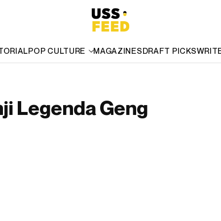
TORIAL
POP CULTURE
MAGAZINES
DRAFT PICKS
WRIT
nji Legenda Geng