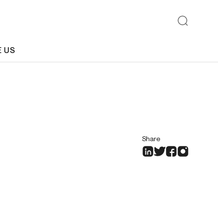
E US
Share