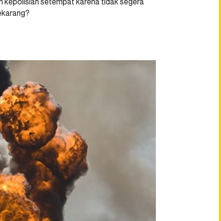
n kepolisian setempat karena tidak segera
sekarang?