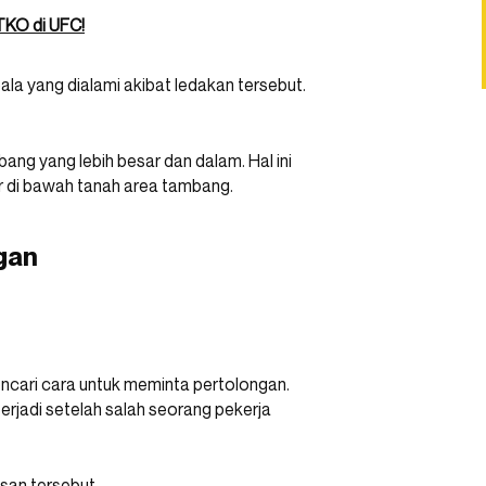
TKO di UFC!
la yang dialami akibat ledakan tersebut.
ang yang lebih besar dan dalam. Hal ini
r di bawah tanah area tambang.
gan
encari cara untuk meminta pertolongan.
erjadi setelah salah seorang pekerja
pesan tersebut.