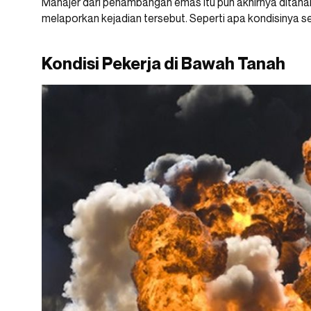
Manajer dari penambangan emas itu pun akhirnya ditaha
melaporkan kejadian tersebut. Seperti apa kondisinya 
Kondisi Pekerja di Bawah Tanah