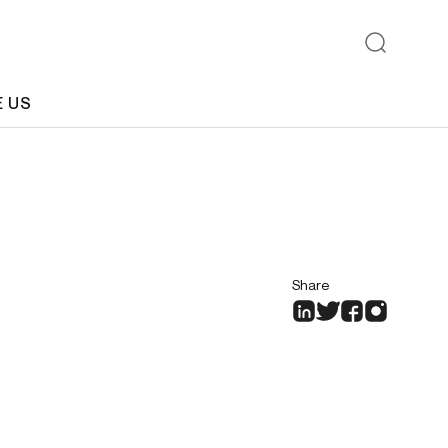
E US
Share