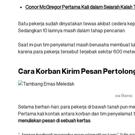
Conor McGregor Pertama Kali dalam Sejarah Kalah 
Satu pekerja sudah dinyatakan tewas akibat cedera kepa
Sedangkan 10 lainnya masih dalam tahap pencarian.
Saat ini pun tim penyelamat masih berusaha membuat lub
karena para pekerja tersebut terjebak sekitar 600 mete
Cara Korban Kirim Pesan Pertolon
via Bisnis
Selama berhari-hari, para pekerja di bawah tanah pun m
Pertama kali kontak antara korban dan tim penyelamat t
menuliskan pesan di sebuah kertas
.
“
Jangan berhenti mencoba menyelamatkan kami,
” tulis 