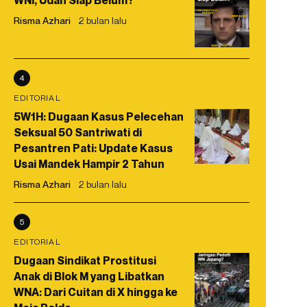
WNI, Udah Siap Belum?
Risma Azhari
2 bulan lalu
4
EDITORIAL
5W1H: Dugaan Kasus Pelecehan
Seksual 50 Santriwati di
Pesantren Pati: Update Kasus
Usai Mandek Hampir 2 Tahun
Risma Azhari
2 bulan lalu
5
EDITORIAL
Dugaan Sindikat Prostitusi
Anak di Blok M yang Libatkan
WNA: Dari Cuitan di X hingga ke