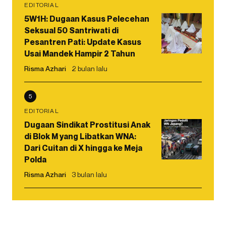
EDITORIAL
5W1H: Dugaan Kasus Pelecehan
Seksual 50 Santriwati di
Pesantren Pati: Update Kasus
Usai Mandek Hampir 2 Tahun
Risma Azhari
2 bulan lalu
5
EDITORIAL
Dugaan Sindikat Prostitusi Anak
di Blok M yang Libatkan WNA:
Dari Cuitan di X hingga ke Meja
Polda
Risma Azhari
3 bulan lalu