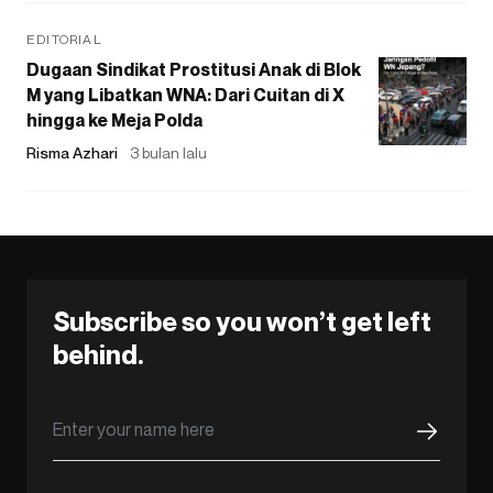
EDITORIAL
Dugaan Sindikat Prostitusi Anak di Blok
M yang Libatkan WNA: Dari Cuitan di X
hingga ke Meja Polda
Risma Azhari
3 bulan lalu
Subscribe so you won’t get left
behind.