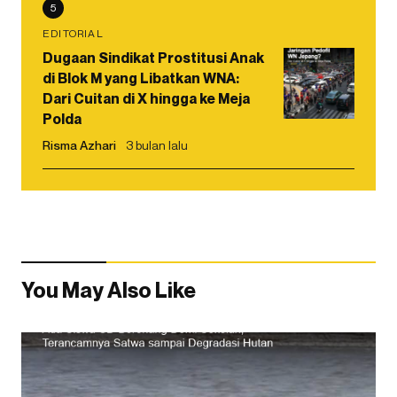
5
EDITORIAL
Dugaan Sindikat Prostitusi Anak
di Blok M yang Libatkan WNA:
Dari Cuitan di X hingga ke Meja
Polda
Risma Azhari
3 bulan lalu
You May Also Like