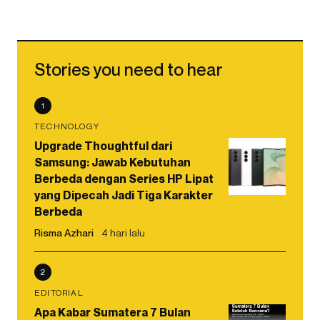
Stories you need to hear
1
TECHNOLOGY
Upgrade Thoughtful dari
Samsung: Jawab Kebutuhan
Berbeda dengan Series HP Lipat
yang Dipecah Jadi Tiga Karakter
Berbeda
Risma Azhari
4 hari lalu
2
EDITORIAL
Apa Kabar Sumatera 7 Bulan