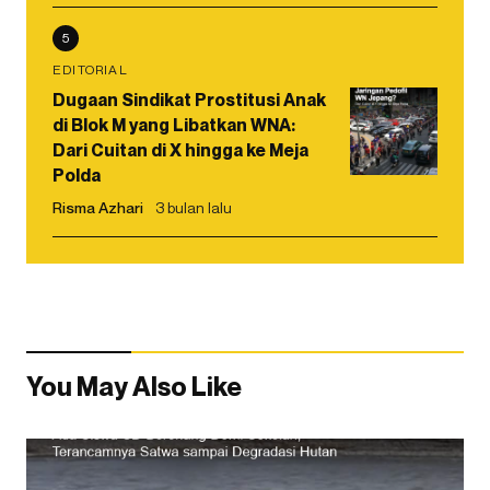
5
EDITORIAL
Dugaan Sindikat Prostitusi Anak
di Blok M yang Libatkan WNA:
Dari Cuitan di X hingga ke Meja
Polda
Risma Azhari
3 bulan lalu
You May Also Like