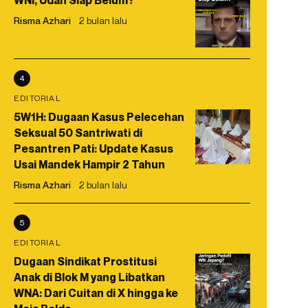
WNI, Udah Siap Belum?
Risma Azhari
2 bulan lalu
4
EDITORIAL
5W1H: Dugaan Kasus Pelecehan
Seksual 50 Santriwati di
Pesantren Pati: Update Kasus
Usai Mandek Hampir 2 Tahun
Risma Azhari
2 bulan lalu
5
EDITORIAL
Dugaan Sindikat Prostitusi
Anak di Blok M yang Libatkan
WNA: Dari Cuitan di X hingga ke