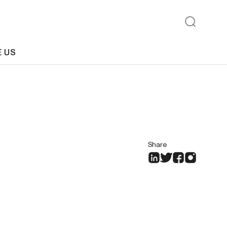
E US
Share