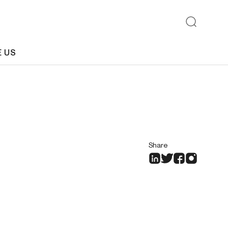
E US
Share