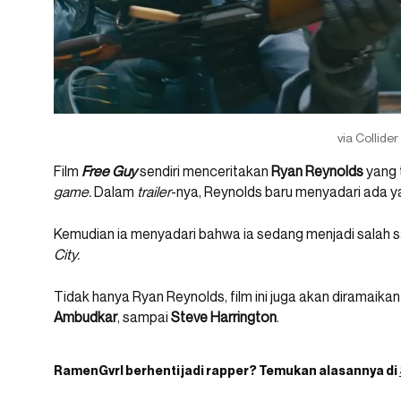
via Collider
Film
Free Guy
sendiri menceritakan
Ryan Reynolds
yang 
game.
Dalam
trailer
-nya, Reynolds baru menyadari ada 
Kemudian ia menyadari bahwa ia sedang menjadi salah 
City.
Tidak hanya Ryan Reynolds, film ini juga akan diramaika
Ambudkar
, sampai
Steve Harrington
.
RamenGvrl
berhenti jadi rapper? Temukan alasannya di