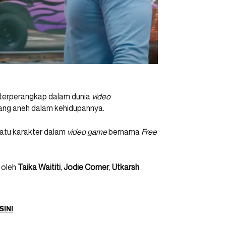
terperangkap dalam dunia
video
yang aneh dalam kehidupannya.
satu karakter dalam
video game
bernama
Free
n oleh
Taika Waititi
,
Jodie Comer
,
Utkarsh
SINI