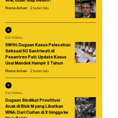
WNI, Udah Siap Belum?
Risma Azhari
2 bulan lalu
4
EDITORIAL
5W1H: Dugaan Kasus Pelecehan
Seksual 50 Santriwati di
Pesantren Pati: Update Kasus
Usai Mandek Hampir 2 Tahun
Risma Azhari
2 bulan lalu
5
EDITORIAL
Dugaan Sindikat Prostitusi
Anak di Blok M yang Libatkan
WNA: Dari Cuitan di X hingga ke