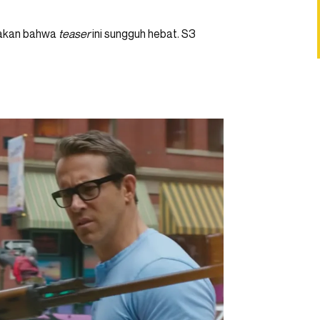
takan bahwa
teaser
ini sungguh hebat. S3