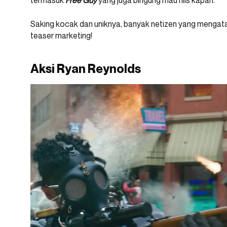
termasuk
Free Guy
yang juga bingung mau rilis kapan.
Saking kocak dan uniknya, banyak netizen yang menga
teaser marketing!
Aksi Ryan Reynolds