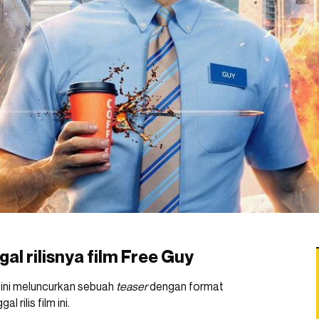
al rilisnya film Free Guy
m ini meluncurkan sebuah
teaser
dengan format
 rilis film ini.