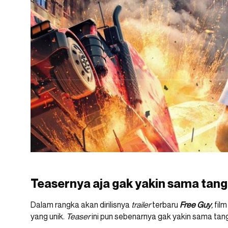
Teasernya aja gak yakin sama tangg
Dalam rangka akan dirilisnya
trailer
terbaru
Free Guy
,
fil
yang unik.
Teaser
ini pun sebenarnya gak yakin sama tanggal