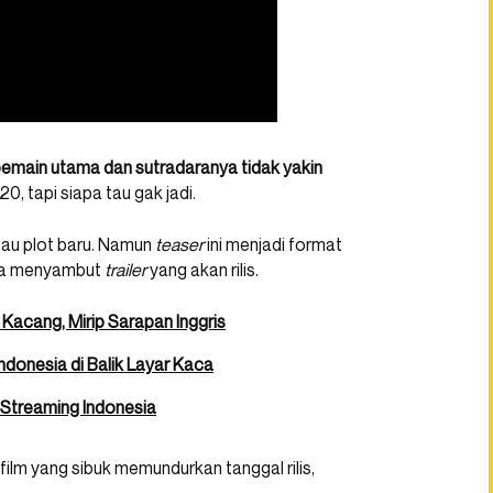
emain utama dan sutradaranya tidak yakin
0, tapi siapa tau gak jadi.
tau plot baru. Namun
teaser
ini menjadi format
gka menyambut
trailer
yang akan rilis.
 Kacang, Mirip Sarapan Inggris
ndonesia di Balik Layar Kaca
 Streaming Indonesia
ilm yang sibuk memundurkan tanggal rilis,