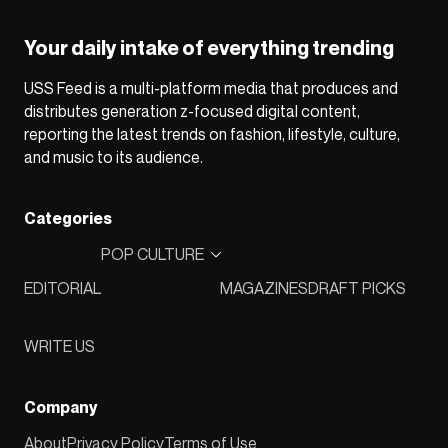
Your daily intake of everything trending
USS Feed is a multi-platform media that produces and
distributes generation z-focused digital content,
reporting the latest trends on fashion, lifestyle, culture,
and music to its audience.
Categories
POP CULTURE
EDITORIAL
MAGAZINES
DRAFT PICKS
WRITE US
Company
About
Privacy Policy
Terms of Use