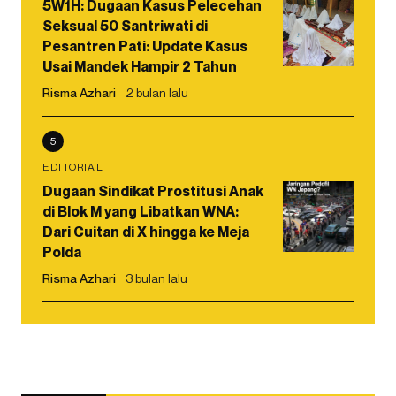
5W1H: Dugaan Kasus Pelecehan
Seksual 50 Santriwati di
Pesantren Pati: Update Kasus
Usai Mandek Hampir 2 Tahun
Risma Azhari
2 bulan lalu
5
EDITORIAL
Dugaan Sindikat Prostitusi Anak
di Blok M yang Libatkan WNA:
Dari Cuitan di X hingga ke Meja
Polda
Risma Azhari
3 bulan lalu