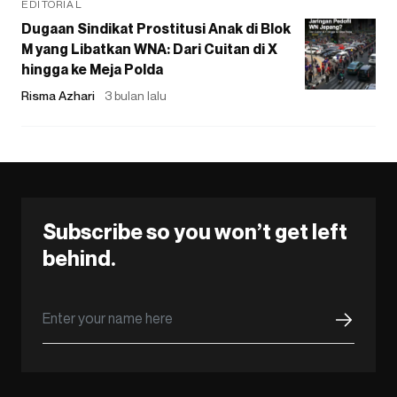
EDITORIAL
Dugaan Sindikat Prostitusi Anak di Blok
M yang Libatkan WNA: Dari Cuitan di X
hingga ke Meja Polda
Risma Azhari
3 bulan lalu
Subscribe so you won’t get left
behind.