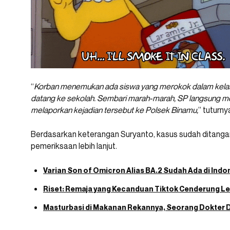
“
Korban menemukan ada siswa yang merokok dalam kelas. K
datang ke sekolah. Sembari marah-marah, SP langsung m
melaporkan kejadian tersebut ke Polsek Binamu,
” tuturny
Berdasarkan keterangan Suryanto, kasus sudah ditanga
pemeriksaan lebih lanjut.
Varian Son of Omicron Alias BA.2 Sudah Ada di Indo
Riset: Remaja yang Kecanduan Tiktok Cenderung L
Masturbasi di Makanan Rekannya, Seorang Dokter D