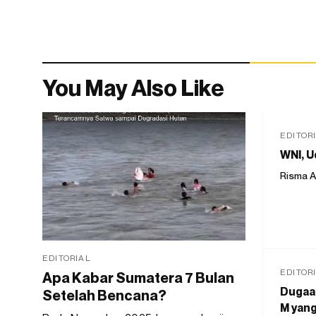
You May Also Like
EDITOR
WNI, U
Risma A
EDITORIAL
EDITOR
Apa Kabar Sumatera 7 Bulan
Dugaan
Setelah Bencana?
M yang