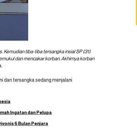
emudian tiba-tiba tersangka insial SP (31)
emukul dan mencakar korban. Akhirnya korban
a.
ni dan tersangka sedang menjalani
nesia
emah Ingatan dan Pelupa
ivonis 6 Bulan Penjara