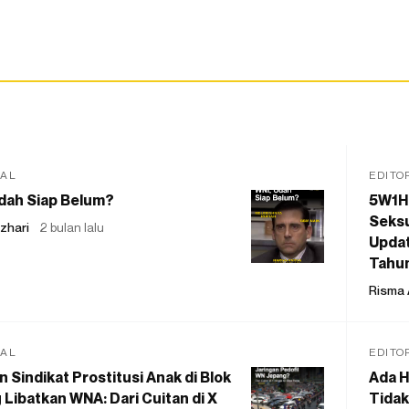
IAL
EDITO
dah Siap Belum?
5W1H
Seksu
zhari
2 bulan lalu
Updat
Tahu
Risma 
IAL
EDITO
 Sindikat Prostitusi Anak di Blok
Ada H
 Libatkan WNA: Dari Cuitan di X
Tidak