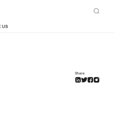
E US
Share