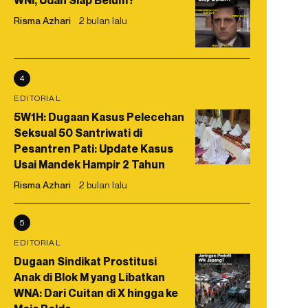
WNI, Udah Siap Belum?
Risma Azhari
2 bulan lalu
4
EDITORIAL
5W1H: Dugaan Kasus Pelecehan
Seksual 50 Santriwati di
Pesantren Pati: Update Kasus
Usai Mandek Hampir 2 Tahun
Risma Azhari
2 bulan lalu
5
EDITORIAL
Dugaan Sindikat Prostitusi
Anak di Blok M yang Libatkan
WNA: Dari Cuitan di X hingga ke