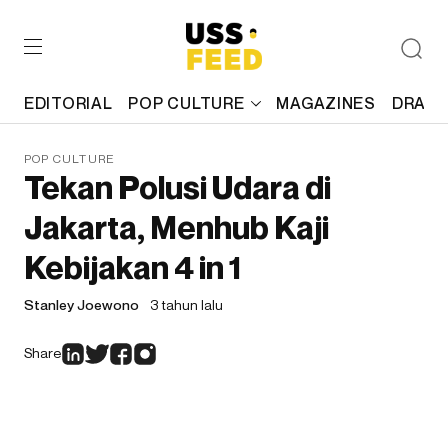
EDITORIAL
POP CULTURE
MAGAZINES
DRAFT
POP CULTURE
Tekan Polusi Udara di
Jakarta, Menhub Kaji
Kebijakan 4 in 1
Stanley Joewono
3 tahun lalu
Share