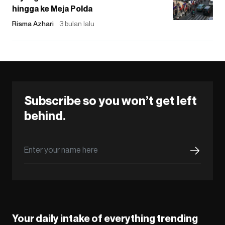
hingga ke Meja Polda
Risma Azhari
3 bulan lalu
Subscribe so you won’t get left
behind.
Your daily intake of everything trending