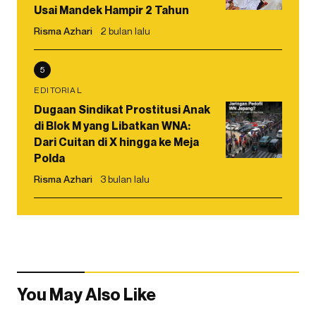
Usai Mandek Hampir 2 Tahun
Risma Azhari
2 bulan lalu
5
EDITORIAL
Dugaan Sindikat Prostitusi Anak
di Blok M yang Libatkan WNA:
Dari Cuitan di X hingga ke Meja
Polda
Risma Azhari
3 bulan lalu
You May Also Like