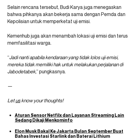
Selain rencana tersebut, Budi Karya juga menegaskan
bahwa pihkanya akan bekerja sama dengan Pemda dan
Kepolisian untuk memperketat uji emisi.
Kemenhub juga akan menambah lokasi uji emisi dan terus
memfasilitasi warga.
“
Jadi nanti apabila kendaraan yang tidak lolos uji emisi,
mereka tidak memiliki hak untuk melakukan perjalanan di
Jabodetabek,
” pungkasnya.
—
Let
us
know your thoughts!
Aturan Sensor Netfilx dan Layanan Streaming Lain
Sedang Dikaji Menkominfo
Elon Musk Bakal Ke Jakarta Bulan September Buat
Bahas Investasi Starlink dan Baterai Lithium