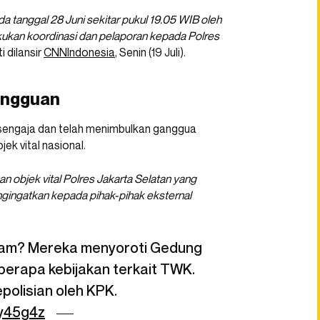
a tanggal 28 Juni sekitar pukul 19.05 WIB oleh
akukan koordinasi dan pelaporan kepada Polres
ti dilansir
CNNIndonesia
, Senin (19 Juli).
angguan
n sengaja dan telah menimbulkan ganggua
k vital nasional.
bjek vital Polres Jakarta Selatan yang
ngingatkan kepada pihak-pihak eksternal
ilam? Mereka menyoroti Gedung
berapa kebijakan terkait TWK.
polisian oleh KPK.
uy45g4z