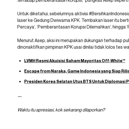
terhadap pemberantasan korupsi,
” pungkas Asep seperti
Untuk diketahui, sebelumnya aktivisi #BersihkanIndone
laser ke Gedung Dwiwarna KPK. Tembakan laser itu bertuli
Percaya’, ‘Pemberantasan Korupsi Dilemahkan’, hingga ‘
Menurut Asep, aksi ini merupakan dukungan terhadap p
dinonaktifkan pimpinan KPK usai dinilai tidak lolos te
LVMH Resmi Akuisisi Saham Mayoritas Off-White™️
Escape from Naraka, Game Indonesia yang Siap Rilis 
Presiden Korea Selatan Utus BTS Untuk Diplomasi P
—
Waktu itu apresiasi, kok sekarang dilaporkan?