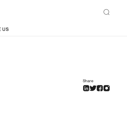
E US
Share