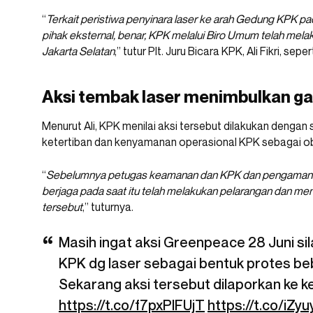
“
Terkait peristiwa penyinara laser ke arah Gedung KPK pad
pihak eksternal, benar, KPK melalui Biro Umum telah mel
Jakarta Selatan
,” tutur Plt. Juru Bicara KPK, Ali Fikri, seper
Aksi tembak laser menimbulkan g
Menurut Ali, KPK menilai aksi tersebut dilakukan denga
ketertiban dan kenyamanan operasional KPK sebagai obje
“
Sebelumnya petugas keamanan dan KPK dan pengamanan o
berjaga pada saat itu telah melakukan pelarangan dan me
tersebut
,” tuturnya.
Masih ingat aksi Greenpeace 28 Juni s
KPK dg laser sebagai bentuk protes be
Sekarang aksi tersebut dilaporkan ke ke
https://t.co/f7pxPlFUjT
https://t.co/iZy