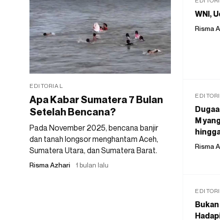
EDITOR
WNI, U
Risma A
EDITORIAL
EDITOR
Apa Kabar Sumatera 7 Bulan
Dugaan
Setelah Bencana?
M yang
Pada November 2025, bencana banjir
hingga
dan tanah longsor menghantam Aceh,
Risma A
Sumatera Utara, dan Sumatera Barat.
Risma Azhari
1 bulan lalu
EDITOR
Bukan 
Hadapi