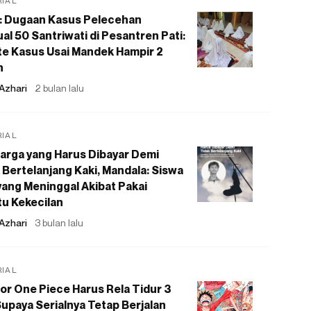
RIAL
: Dugaan Kasus Pelecehan
al 50 Santriwati di Pesantren Pati:
e Kasus Usai Mandek Hampir 2
n
Azhari
2 bulan lalu
RIAL
arga yang Harus Dibayar Demi
 Bertelanjang Kaki, Mandala: Siswa
ang Meninggal Akibat Pakai
u Kekecilan
Azhari
3 bulan lalu
RIAL
or One Piece Harus Rela Tidur 3
upaya Serialnya Tetap Berjalan