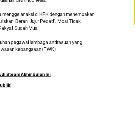
 dilansir CNNIndonesia.
sia menggelar aksi di KPK dengan menembakan
skan ‘Berani Jujur Pecat!’, ‘Mosi Tidak
Rakyat Sudah Mual’.
uluhan pegawai lembaga antirasuah yang
s wawasan kebangsaan (TWK).
di Steam Akhir Bulan Ini
ublik!