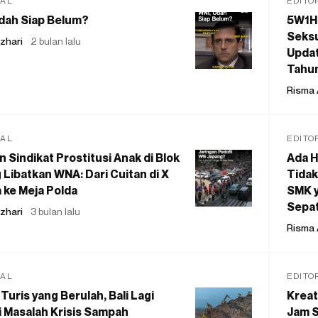
IAL
EDITO
dah Siap Belum?
5W1H
Seksu
zhari
2 bulan lalu
Updat
Tahu
Risma 
IAL
EDITO
 Sindikat Prostitusi Anak di Blok
Ada H
 Libatkan WNA: Dari Cuitan di X
Tidak
 ke Meja Polda
SMK y
Sepat
zhari
3 bulan lalu
Risma 
IAL
EDITO
Turis yang Berulah, Bali Lagi
Kreat
 Masalah Krisis Sampah
Jam S