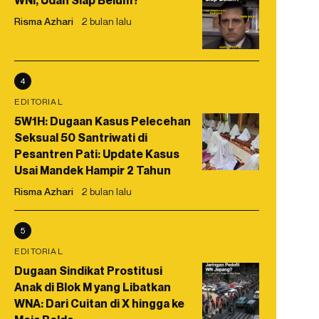
WNI, Udah Siap Belum?
Risma Azhari
2 bulan lalu
4
EDITORIAL
5W1H: Dugaan Kasus Pelecehan
Seksual 50 Santriwati di
Pesantren Pati: Update Kasus
Usai Mandek Hampir 2 Tahun
Risma Azhari
2 bulan lalu
5
EDITORIAL
Dugaan Sindikat Prostitusi
Anak di Blok M yang Libatkan
WNA: Dari Cuitan di X hingga ke