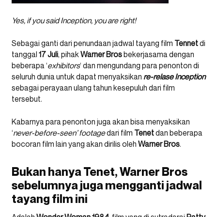
Yes, if you said Inception, you are right!
Sebagai ganti dari penundaan jadwal tayang film
Tennet
di
tanggal
17
Juli
, pihak
Warner
Bros
bekerjasama dengan
beberapa ‘
exhibitors
‘ dan mengundang para penonton di
seluruh dunia untuk dapat menyaksikan
re-relase Inception
sebagai perayaan ulang tahun kesepuluh dari film
tersebut.
Kabarnya para penonton juga akan bisa menyaksikan
‘
never-before-seen’ footage
dari film
Tenet
dan beberapa
bocoran film lain yang akan dirilis oleh
Warner
Bros
.
Bukan hanya Tenet, Warner Bros
sebelumnya juga mengganti jadwal
tayang film ini