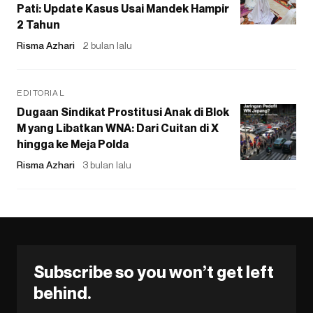
Pati: Update Kasus Usai Mandek Hampir
2 Tahun
Risma Azhari
2 bulan lalu
EDITORIAL
Dugaan Sindikat Prostitusi Anak di Blok
M yang Libatkan WNA: Dari Cuitan di X
hingga ke Meja Polda
Risma Azhari
3 bulan lalu
Subscribe so you won’t get left
behind.