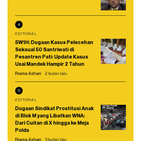
4
EDITORIAL
5W1H: Dugaan Kasus Pelecehan
Seksual 50 Santriwati di
Pesantren Pati: Update Kasus
Usai Mandek Hampir 2 Tahun
Risma Azhari
2 bulan lalu
5
EDITORIAL
Dugaan Sindikat Prostitusi Anak
di Blok M yang Libatkan WNA:
Dari Cuitan di X hingga ke Meja
Polda
Risma Azhari
3 bulan lalu