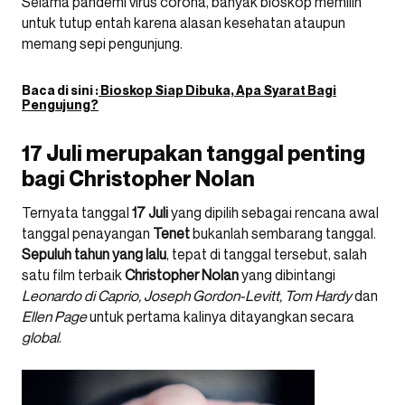
Selama pandemi virus corona, banyak bioskop memilih
untuk tutup entah karena alasan kesehatan ataupun
memang sepi pengunjung.
Baca di sini :
Bioskop Siap Dibuka, Apa Syarat Bagi
Pengujung?
17 Juli merupakan tanggal penting
bagi Christopher Nolan
Ternyata tanggal
17 Juli
yang dipilih sebagai rencana awal
tanggal penayangan
Tenet
bukanlah sembarang tanggal.
Sepuluh tahun yang lalu
, tepat di tanggal tersebut, salah
satu film terbaik
Christopher Nolan
yang dibintangi
Leonardo di Caprio, Joseph Gordon-Levitt, Tom Hardy
dan
Ellen Page
untuk pertama kalinya ditayangkan secara
global
.