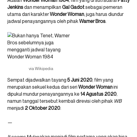
Adalah
Wonder Woman 1984
, film yang di sutradarai
Patty
Jenkins
dan menampilkan
Gal
Gadot
sebagai pemeran
utama dari karakter
Wonder Woman
, juga harus diundur
jadwal penayangannya oleh pihak
Warner
Bros
.
via Wikipedia
Sempat dijadwalkan tayang
5
Juni
2020
, film yang
merupakan sekuel kedua dari seri
Wonder
Woman
ini
dipukul mundur penayangannya ke
14
Agustus
2020
,
namun tanggal tersebut kembali direvisi oleh pihak
WB
menjadi
2 Oktober 2020
.
—
It
seems
Mulan
akan menjadi film pertama yang akan bisa