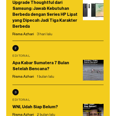
Upgrade Thoughtful dari
Samsung: Jawab Kebutuhan
Berbeda dengan Series HP Lipat
yang Dipecah Jadi Tiga Karakter
Berbeda
Risma Azhari
3 hari lalu
2
EDITORIAL
Apa Kabar Sumatera 7 Bulan
Setelah Bencana?
Risma Azhari
1 bulan lalu
3
EDITORIAL
WNI, Udah Siap Belum?
Risma Azhari
2 bulan lalu