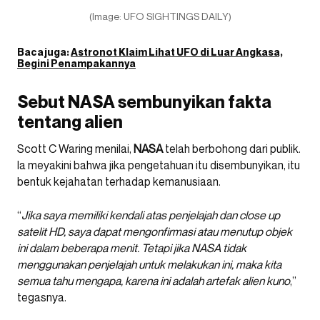
(Image: UFO SIGHTINGS DAILY)
Baca juga:
Astronot Klaim Lihat UFO di Luar Angkasa,
Begini Penampakannya
Sebut NASA sembunyikan fakta
tentang alien
Scott C Waring menilai,
NASA
telah berbohong dari publik.
Ia meyakini bahwa jika pengetahuan itu disembunyikan, itu
bentuk kejahatan terhadap kemanusiaan.
“
Jika saya memiliki kendali atas penjelajah dan close up
satelit HD, saya dapat mengonfirmasi atau menutup objek
ini dalam beberapa menit. Tetapi jika NASA tidak
menggunakan penjelajah untuk melakukan ini, maka kita
semua tahu mengapa, karena ini adalah artefak alien kuno
,”
tegasnya.