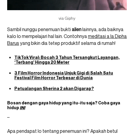
via Giphy
Sambil nunggu penemuan bukti
alien
lainnya, ada baiknya
kalo lo mempelajari hal lain. Contohnya
meditasi a la Dipha
Barus
yang bikin dia tetep produktif selama di rumah!
TikTok Viral: Bocah 3 Tahun Tersangkut Layangan,
‘Terbang’ Hingga 20 Meter
3 Film Horror Indonesia Unjuk Gigi di Salah Satu
Festival Film Horror Terbesar di Dunia
Petualangan Sherina 2 akan Digarap?
Bosan dengan gaya hidup yang itu-itu saja? Coba gaya
hidup
INI
–
Apa pendapat lo tentang penemuan ini? Apakah betul