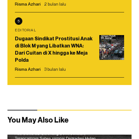
Risma Azhari
2 bulan lalu
5
EDITORIAL
Dugaan Sindikat Prostitusi Anak
di Blok M yang Libatkan WNA:
Dari Cuitan di X hingga ke Meja
Polda
Risma Azhari
3 bulan lalu
You May Also Like