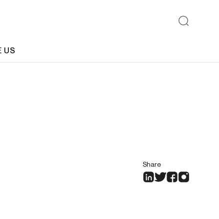
E US
Share