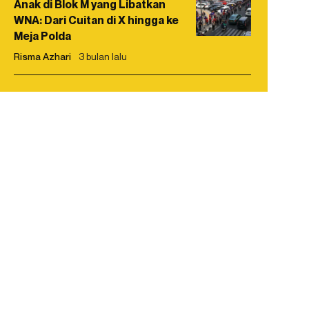
Anak di Blok M yang Libatkan
WNA: Dari Cuitan di X hingga ke
Meja Polda
Risma Azhari
3 bulan lalu