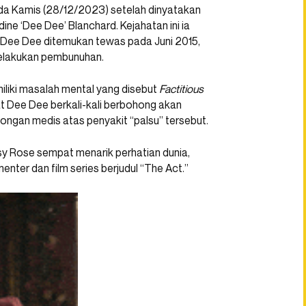
da Kamis (28/12/2023) setelah dinyatakan
ne ‘Dee Dee’ Blanchard. Kejahatan ini ia
 Dee Dee ditemukan tewas pada Juni 2015,
melakukan pembunuhan.
iliki masalah mental yang disebut
Factitious
t Dee Dee berkali-kali berbohong akan
ongan medis atas penyakit “palsu” tersebut.
 Rose sempat menarik perhatian dunia,
nter dan film series berjudul “The Act.”