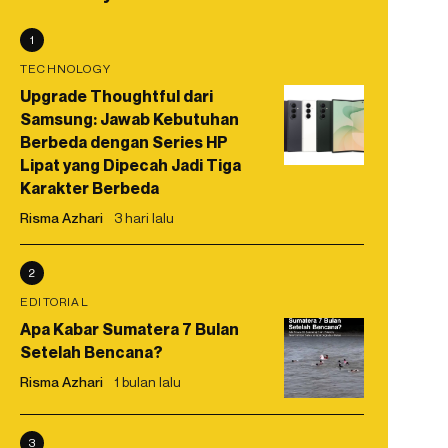
1
TECHNOLOGY
Upgrade Thoughtful dari
Samsung: Jawab Kebutuhan
Berbeda dengan Series HP
Lipat yang Dipecah Jadi Tiga
Karakter Berbeda
Risma Azhari
3 hari lalu
2
EDITORIAL
Apa Kabar Sumatera 7 Bulan
Setelah Bencana?
Risma Azhari
1 bulan lalu
3