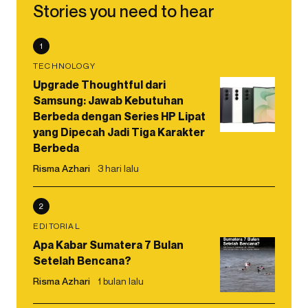
Stories you need to hear
1
TECHNOLOGY
Upgrade Thoughtful dari
Samsung: Jawab Kebutuhan
Berbeda dengan Series HP Lipat
yang Dipecah Jadi Tiga Karakter
Berbeda
Risma Azhari
3 hari lalu
2
EDITORIAL
Apa Kabar Sumatera 7 Bulan
Setelah Bencana?
Risma Azhari
1 bulan lalu