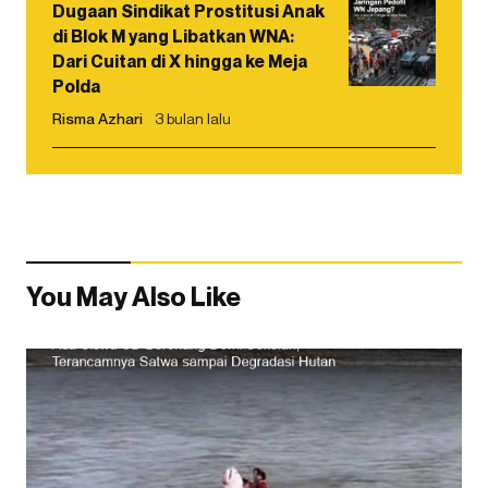
Dugaan Sindikat Prostitusi Anak
di Blok M yang Libatkan WNA:
Dari Cuitan di X hingga ke Meja
Polda
Risma Azhari
3 bulan lalu
You May Also Like