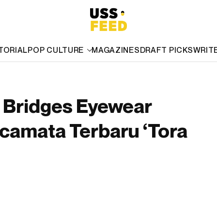
TORIAL
POP CULTURE
MAGAZINES
DRAFT PICKS
WRIT
, Bridges Eyewear
camata Terbaru ‘Tora