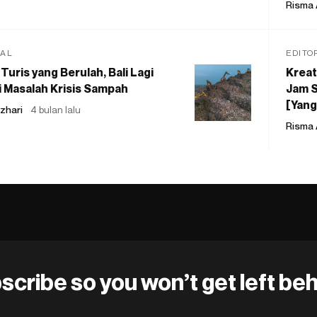
Risma 
IAL
EDITO
Turis yang Berulah, Bali Lagi
Kreat
 Masalah Krisis Sampah
Jam S
[Yang
zhari
4 bulan lalu
Risma 
scribe so you won’t get left beh