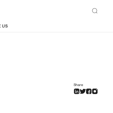
E US
Share