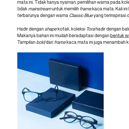
mata ini. Tidak hanya nyaman, pemilihan warna pada kole
tidak
mainstream
untuk memilih
frame
kaca mata. Kali in
terbarunya dengan warna
Classic Blue
yang terinspirasi 
Hadir dengan
shape
kotak, koleksi
Tora
hadir dengan bal
Makanya bahan ini mudah beradaptasi dengan
bentuk w
Tampilan
bold
dari
frame
kaca mata ini juga menambah k