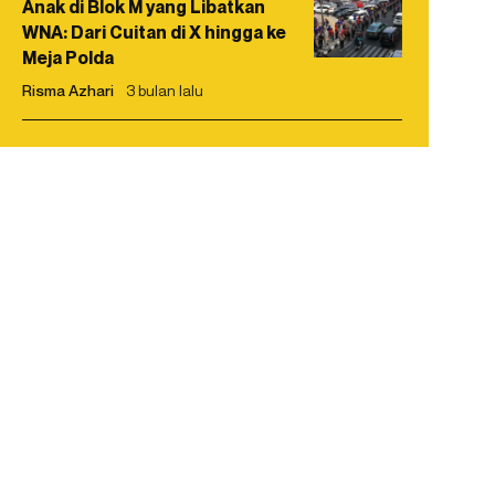
Anak di Blok M yang Libatkan
WNA: Dari Cuitan di X hingga ke
Meja Polda
Risma Azhari
3 bulan lalu