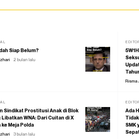
IAL
EDITO
dah Siap Belum?
5W1H
Seksu
zhari
2 bulan lalu
Updat
Tahu
Risma 
IAL
EDITO
 Sindikat Prostitusi Anak di Blok
Ada H
 Libatkan WNA: Dari Cuitan di X
Tidak
 ke Meja Polda
SMK y
Sepat
zhari
3 bulan lalu