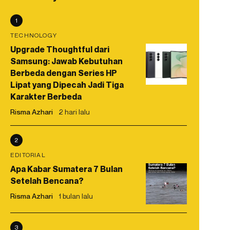
1
TECHNOLOGY
Upgrade Thoughtful dari
Samsung: Jawab Kebutuhan
Berbeda dengan Series HP
Lipat yang Dipecah Jadi Tiga
Karakter Berbeda
Risma Azhari
2 hari lalu
2
EDITORIAL
Apa Kabar Sumatera 7 Bulan
Setelah Bencana?
Risma Azhari
1 bulan lalu
3