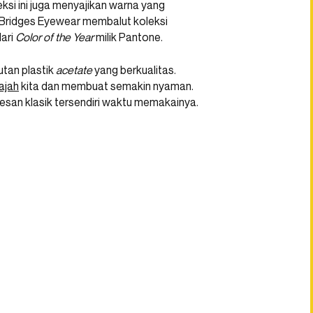
ksi ini juga menyajikan warna yang
i Bridges Eyewear membalut koleksi
dari
Color of the Year
milik Pantone.
utan plastik
acetate
yang berkualitas.
ajah
kita dan membuat semakin nyaman.
esan klasik tersendiri waktu memakainya.