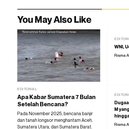
You May Also Like
EDITOR
WNI, U
Risma A
EDITORIAL
EDITOR
Apa Kabar Sumatera 7 Bulan
Dugaan
Setelah Bencana?
M yang
Pada November 2025, bencana banjir
hingga
dan tanah longsor menghantam Aceh,
Risma A
Sumatera Utara, dan Sumatera Barat.