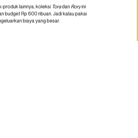
k-produk lainnya, koleksi
Tora
dan
Rory
ini
an budget Rp 600 ribuan. Jadi kalau pakai
ngeluarkan biaya yang besar.