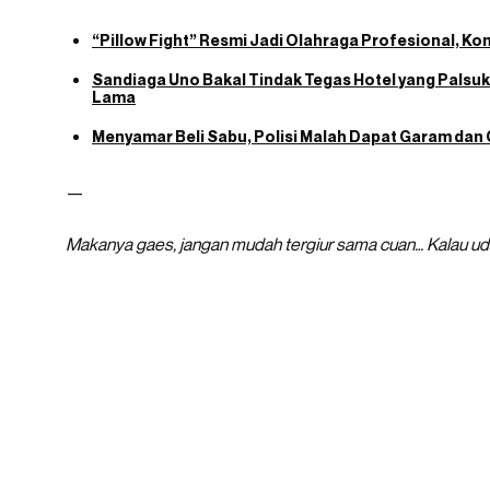
“Pillow Fight” Resmi Jadi Olahraga Profesional, Kom
Sandiaga Uno Bakal Tindak Tegas Hotel yang Palsuk
Lama
Menyamar Beli Sabu, Polisi Malah Dapat Garam dan G
—
Makanya gaes, jangan mudah tergiur sama cuan… Kalau uda