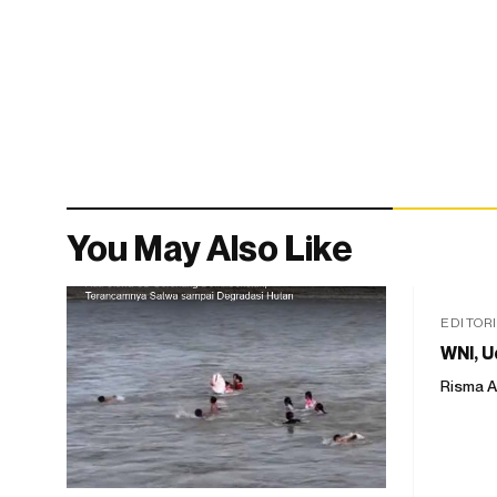
You May Also Like
EDITOR
WNI, U
Risma A