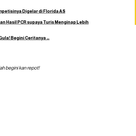
petisinya Digelar di Florida AS
an Hasil PCR supaya Turis Menginap Lebih
ula! Begini Ceritanya …
h begini kan repot!