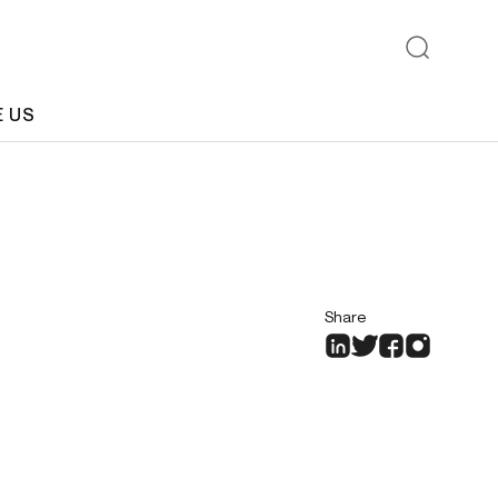
E US
Share