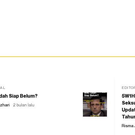
IAL
EDITO
dah Siap Belum?
5W1H
Seksu
zhari
2 bulan lalu
Updat
Tahu
Risma 