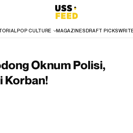
TORIAL
POP CULTURE
MAGAZINES
DRAFT PICKS
WRIT
odong Oknum Polisi,
i Korban!