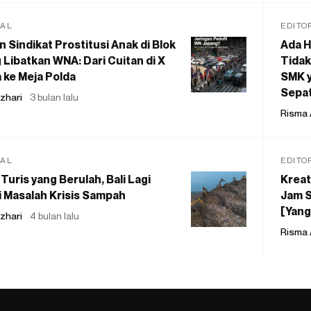
IAL
EDITO
 Sindikat Prostitusi Anak di Blok
Ada H
 Libatkan WNA: Dari Cuitan di X
Tidak
 ke Meja Polda
SMK y
Sepat
zhari
3 bulan lalu
Risma 
IAL
EDITO
Turis yang Berulah, Bali Lagi
Kreat
 Masalah Krisis Sampah
Jam S
[Yang
zhari
4 bulan lalu
Risma 