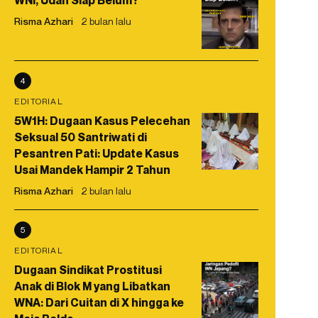
WNI, Udah Siap Belum?
Risma Azhari
2 bulan lalu
4
EDITORIAL
5W1H: Dugaan Kasus Pelecehan
Seksual 50 Santriwati di
Pesantren Pati: Update Kasus
Usai Mandek Hampir 2 Tahun
Risma Azhari
2 bulan lalu
5
EDITORIAL
Dugaan Sindikat Prostitusi
Anak di Blok M yang Libatkan
WNA: Dari Cuitan di X hingga ke