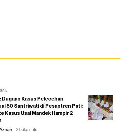
RIAL
: Dugaan Kasus Pelecehan
al 50 Santriwati di Pesantren Pati:
e Kasus Usai Mandek Hampir 2
n
Azhari
2 bulan lalu