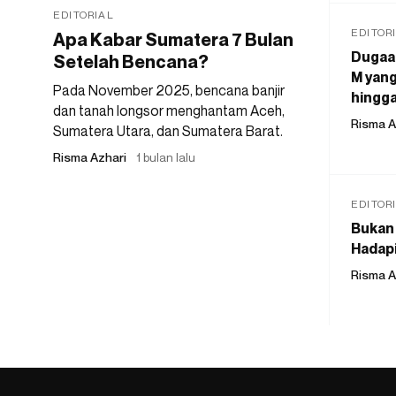
EDITORIAL
EDITOR
Apa Kabar Sumatera 7 Bulan
Dugaan
Setelah Bencana?
M yang
Pada November 2025, bencana banjir
hingga
dan tanah longsor menghantam Aceh,
Risma A
Sumatera Utara, dan Sumatera Barat.
Risma Azhari
1 bulan lalu
EDITOR
Bukan 
Hadapi
Risma A