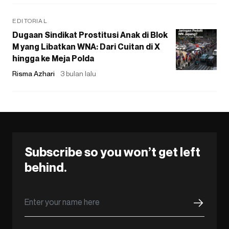
EDITORIAL
Dugaan Sindikat Prostitusi Anak di Blok
M yang Libatkan WNA: Dari Cuitan di X
hingga ke Meja Polda
Risma Azhari
3 bulan lalu
Subscribe so you won’t get left
behind.