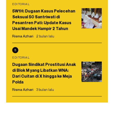
EDITORIAL
5W1H: Dugaan Kasus Pelecehan
Seksual 50 Santriwati di
Pesantren Pati: Update Kasus
Usai Mandek Hampir 2 Tahun
Risma Azhari
2 bulan lalu
5
EDITORIAL
Dugaan Sindikat Prostitusi Anak
di Blok M yang Libatkan WNA:
Dari Cuitan di X hingga ke Meja
Polda
Risma Azhari
3 bulan lalu