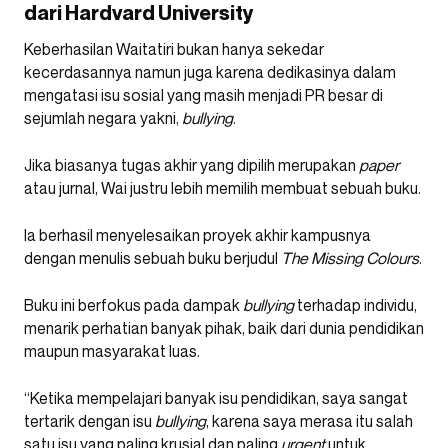
dari Hardvard University
Keberhasilan Waitatiri bukan hanya sekedar
kecerdasannya namun juga karena dedikasinya dalam
mengatasi isu sosial yang masih menjadi PR besar di
sejumlah negara yakni,
bullying
.
Jika biasanya tugas akhir yang dipilih merupakan
paper
atau jurnal, Wai justru lebih memilih membuat sebuah buku.
Ia berhasil menyelesaikan proyek akhir kampusnya
dengan menulis sebuah buku berjudul
The Missing Colours
.
Buku ini berfokus pada dampak
bullying
terhadap individu,
menarik perhatian banyak pihak, baik dari dunia pendidikan
maupun masyarakat luas.
“Ketika mempelajari banyak isu pendidikan, saya sangat
tertarik dengan isu
bullying
, karena saya merasa itu salah
satu isu yang paling krusial dan paling
urgent
untuk