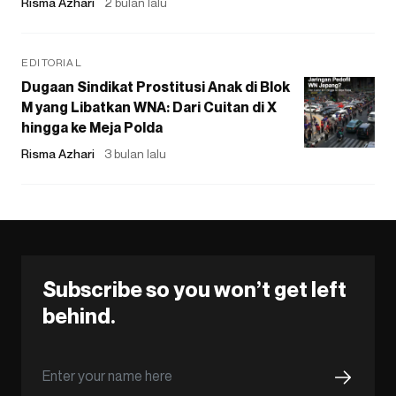
Risma Azhari
2 bulan lalu
EDITORIAL
Dugaan Sindikat Prostitusi Anak di Blok
M yang Libatkan WNA: Dari Cuitan di X
hingga ke Meja Polda
Risma Azhari
3 bulan lalu
Subscribe so you won’t get left
behind.