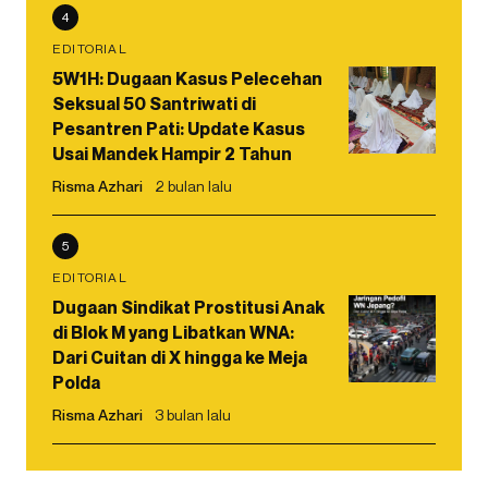
4
EDITORIAL
5W1H: Dugaan Kasus Pelecehan
Seksual 50 Santriwati di
Pesantren Pati: Update Kasus
Usai Mandek Hampir 2 Tahun
Risma Azhari
2 bulan lalu
5
EDITORIAL
Dugaan Sindikat Prostitusi Anak
di Blok M yang Libatkan WNA:
Dari Cuitan di X hingga ke Meja
Polda
Risma Azhari
3 bulan lalu