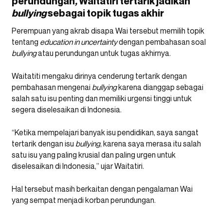
perundungan
,
Waitatiri tertarik jadikan
bullying
sebagai topik tugas akhir
Perempuan yang akrab disapa Wai tersebut memilih topik
tentang
education in uncertainty
dengan pembahasan soal
bullying
atau perundungan untuk tugas akhirnya.
Waitatiti mengaku dirinya cenderung tertarik dengan
pembahasan mengenai
bullying
karena dianggap sebagai
salah satu isu penting dan memiliki urgensi tinggi untuk
segera diselesaikan di Indonesia.
“Ketika mempelajari banyak isu pendidikan, saya sangat
tertarik dengan isu
bullying
, karena saya merasa itu salah
satu isu yang paling krusial dan paling urgen untuk
diselesaikan di Indonesia,” ujar Waitatiri.
Hal tersebut masih berkaitan dengan pengalaman Wai
yang sempat menjadi korban perundungan.