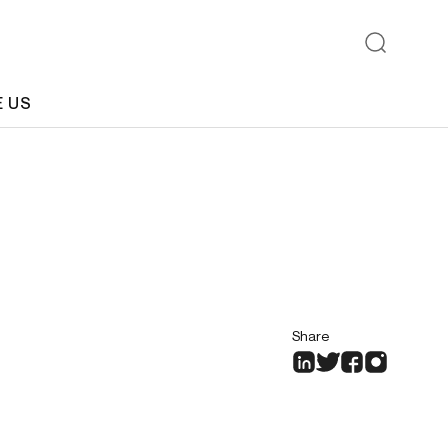
E US
Share