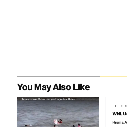
You May Also Like
EDITOR
WNI, U
Risma A