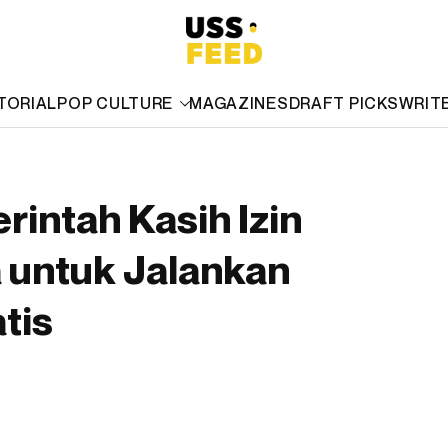
TORIAL
POP CULTURE
MAGAZINES
DRAFT PICKS
WRIT
intah Kasih Izin
 untuk Jalankan
tis