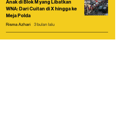
Anak di Blok M yang Libatkan
WNA: Dari Cuitan di X hingga ke
Meja Polda
Risma Azhari
3 bulan lalu