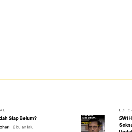
IAL
EDITO
dah Siap Belum?
5W1H
Seksu
zhari
2 bulan lalu
Updat