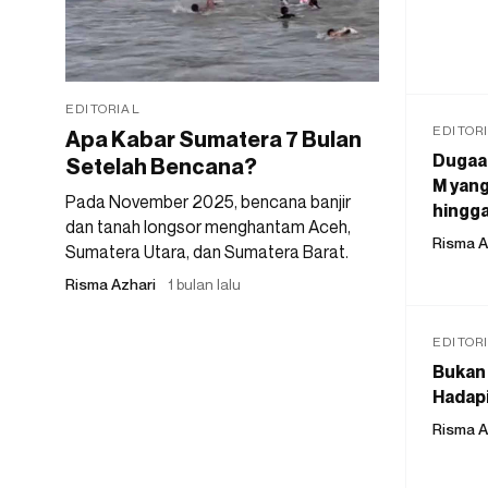
EDITORIAL
EDITOR
Apa Kabar Sumatera 7 Bulan
Dugaan
Setelah Bencana?
M yang
Pada November 2025, bencana banjir
hingga
dan tanah longsor menghantam Aceh,
Risma A
Sumatera Utara, dan Sumatera Barat.
Risma Azhari
1 bulan lalu
EDITOR
Bukan 
Hadapi
Risma A