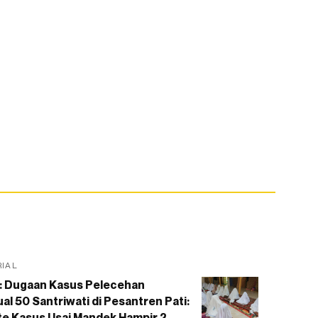
RIAL
: Dugaan Kasus Pelecehan
al 50 Santriwati di Pesantren Pati:
e Kasus Usai Mandek Hampir 2