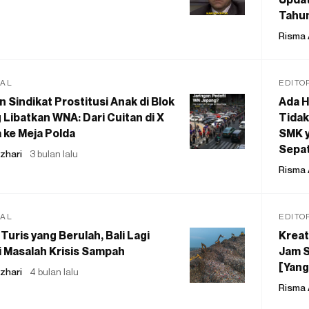
Tahu
Risma 
IAL
EDITO
 Sindikat Prostitusi Anak di Blok
Ada H
 Libatkan WNA: Dari Cuitan di X
Tidak
 ke Meja Polda
SMK y
Sepat
zhari
3 bulan lalu
Risma 
IAL
EDITO
Turis yang Berulah, Bali Lagi
Kreat
 Masalah Krisis Sampah
Jam S
[Yang
zhari
4 bulan lalu
Risma 