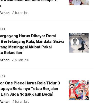
n
Azhari
2 bulan lalu
RIAL
arga yang Harus Dibayar Demi
 Bertelanjang Kaki, Mandala: Siswa
ang Meninggal Akibat Pakai
u Kekecilan
Azhari
3 bulan lalu
RIAL
or One Piece Harus Rela Tidur 3
upaya Serialnya Tetap Berjalan
 Lain Juga Nggak Jauh Beda]
Azhari
4 bulan lalu