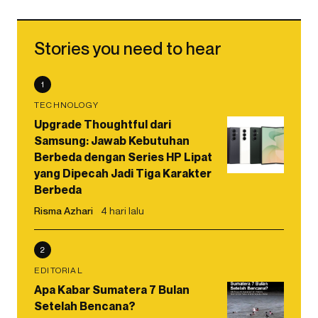
Stories you need to hear
1
TECHNOLOGY
Upgrade Thoughtful dari
Samsung: Jawab Kebutuhan
Berbeda dengan Series HP Lipat
yang Dipecah Jadi Tiga Karakter
Berbeda
Risma Azhari
4 hari lalu
2
EDITORIAL
Apa Kabar Sumatera 7 Bulan
Setelah Bencana?