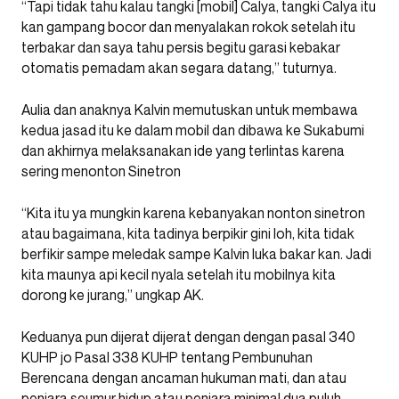
“Tapi tidak tahu kalau tangki [mobil] Calya, tangki Calya itu
kan gampang bocor dan menyalakan rokok setelah itu
terbakar dan saya tahu persis begitu garasi kebakar
otomatis pemadam akan segara datang,” tuturnya.
Aulia dan anaknya Kalvin memutuskan untuk membawa
kedua jasad itu ke dalam mobil dan dibawa ke Sukabumi
dan akhirnya melaksanakan ide yang terlintas karena
sering menonton Sinetron
“Kita itu ya mungkin karena kebanyakan nonton sinetron
atau bagaimana, kita tadinya berpikir gini loh, kita tidak
berfikir sampe meledak sampe Kalvin luka bakar kan. Jadi
kita maunya api kecil nyala setelah itu mobilnya kita
dorong ke jurang,” ungkap AK.
Keduanya pun dijerat dijerat dengan dengan pasal 340
KUHP jo Pasal 338 KUHP tentang Pembunuhan
Berencana dengan ancaman hukuman mati, dan atau
penjara seumur hidup atau penjara minimal dua puluh