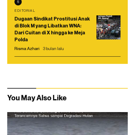
5
EDITORIAL
Dugaan Sindikat Prostitusi Anak
di Blok M yang Libatkan WNA:
Dari Cuitan di X hingga ke Meja
Polda
Risma Azhari
3 bulan lalu
You May Also Like