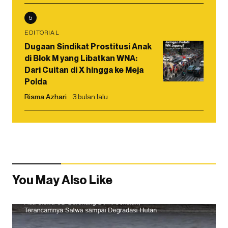
5
EDITORIAL
Dugaan Sindikat Prostitusi Anak
di Blok M yang Libatkan WNA:
Dari Cuitan di X hingga ke Meja
Polda
Risma Azhari
3 bulan lalu
You May Also Like