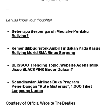
—
Let
uss
know your thoughts!
Seberapa Berpengaruh Media ke Perilaku
Bullying?
Kemendikbudristek Ambil Tindakan Pada Kasus
Bullying Murid SMA Binus Serpong
BLISSOO Trending Topic, Website Agensi Milik
Jisoo BLACKPINK Bocor Duluan?
Scandinavian Airlines Buka Program
Penerbangan “Rute Misterius”, 1.000 Tiket
Langsung Ludes
Courtesy of Official Website The Beatles