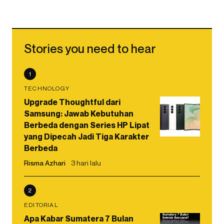
Stories you need to hear
1
TECHNOLOGY
Upgrade Thoughtful dari
Samsung: Jawab Kebutuhan
Berbeda dengan Series HP Lipat
yang Dipecah Jadi Tiga Karakter
Berbeda
Risma Azhari
3 hari lalu
2
EDITORIAL
Apa Kabar Sumatera 7 Bulan