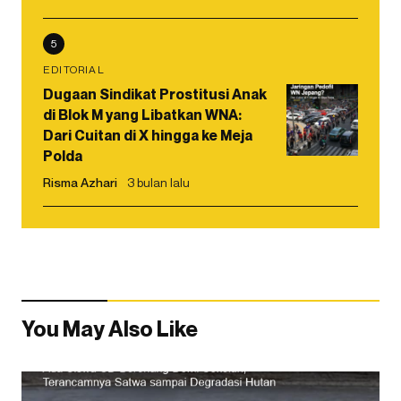
5
EDITORIAL
Dugaan Sindikat Prostitusi Anak
di Blok M yang Libatkan WNA:
Dari Cuitan di X hingga ke Meja
Polda
Risma Azhari
3 bulan lalu
You May Also Like