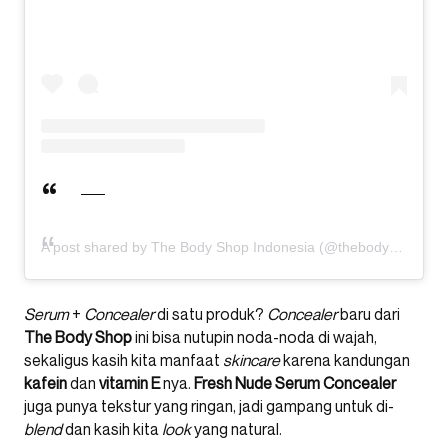
A post shared by The Body Shop Indonesia (@thebodyshopindo)
Serum
+
Concealer
di satu produk?
Concealer
baru dari
The Body Shop
ini bisa nutupin noda-noda di wajah,
sekaligus kasih kita manfaat
skincare
karena kandungan
kafein
dan
vitamin E
nya.
Fresh Nude Serum Concealer
juga punya tekstur yang ringan, jadi gampang untuk di-
blend
dan kasih kita
look
yang natural.