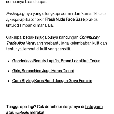
semuanya bisa dicapai.
Packaging-
nya yang dilengkapi cermin dan ‘kamar’ khusus
sponge
aplikator bikin
Fresh Nude Face Base
praktis
untuk disimpan di mana aja.
Gak lupa, bedak ini juga punya kandungan
Community
Trade Aloe Vera
yang ngebantu jaga kelembaban kulit dan
tentunya, lembut di kulit yang sensitif.
Genderless Beauty Lagi ‘In’, Brand Lokal Ikut Terjun
Girls, Scrunchies Juga Harus Dicuci!
Cara Styling Kaos Band dengan Gaya Feminin
_
Tunggu apa lagi? Cek detail lebih lanjutnya di
Instagram
atau
website
mereka!