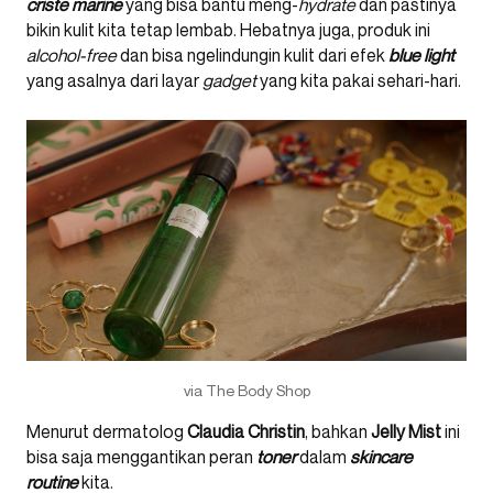
criste marine
yang bisa bantu meng-
hydrate
dan pastinya
bikin kulit kita tetap lembab. Hebatnya juga, produk ini
alcohol-free
dan bisa ngelindungin kulit dari efek
blue light
yang asalnya dari layar
gadget
yang kita pakai sehari-hari.
via The Body Shop
Menurut dermatolog
Claudia Christin
, bahkan
Jelly Mist
ini
bisa saja menggantikan peran
toner
dalam
skincare
routine
kita.