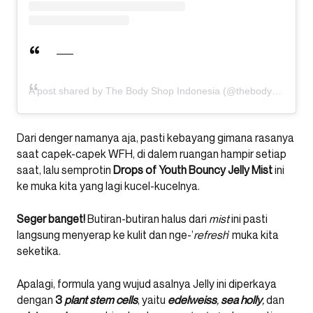
A post shared by The Body Shop Indonesia (@thebodyshopindo)
Dari denger namanya aja, pasti kebayang gimana rasanya
saat capek-capek WFH, di dalem ruangan hampir setiap
saat, lalu semprotin
Drops of Youth Bouncy Jelly Mist
ini
ke muka kita yang lagi kucel-kucelnya.
Seger banget!
Butiran-butiran halus dari
mist
ini pasti
langsung menyerap ke kulit dan nge-’
refresh
’ muka kita
seketika.
Apalagi, formula yang wujud asalnya Jelly ini diperkaya
dengan
3
plant stem cells
, yaitu
edelweiss
,
sea holly
,
dan