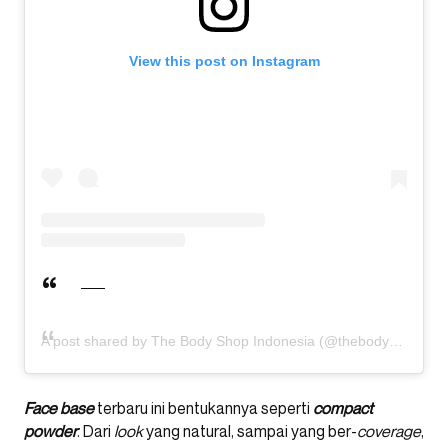
View this post on Instagram
A post shared by The Body Shop Indonesia (@thebodyshopindo)
Face base
terbaru ini bentukannya seperti
compact
powder
. Dari
look
yang natural, sampai yang ber-
coverage
,