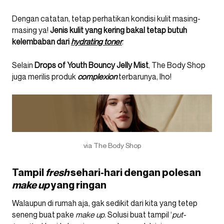
Dengan catatan, tetap perhatikan kondisi kulit masing-
masing ya!
Jenis kulit yang kering bakal tetap butuh
kelembaban dari
hydrating toner
.
Selain
Drops of Youth Bouncy Jelly Mist
, The Body Shop
juga merilis produk
complexion
terbarunya, lho!
via The Body Shop
Tampil
fresh
sehari-hari
dengan polesan
make up
yang ringan
Walaupun di rumah aja, gak sedikit dari kita yang tetep
seneng buat pake
make up
. Solusi buat tampil ‘
put-