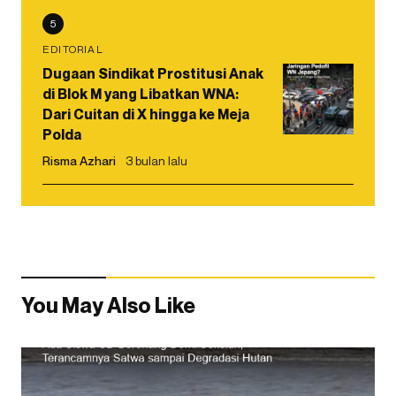
5
EDITORIAL
Dugaan Sindikat Prostitusi Anak
di Blok M yang Libatkan WNA:
Dari Cuitan di X hingga ke Meja
Polda
Risma Azhari
3 bulan lalu
You May Also Like