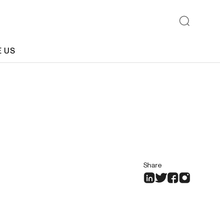
E US
Share