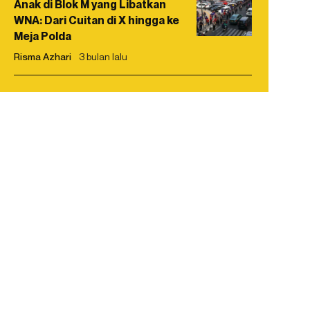
Anak di Blok M yang Libatkan
WNA: Dari Cuitan di X hingga ke
Meja Polda
Risma Azhari
3 bulan lalu