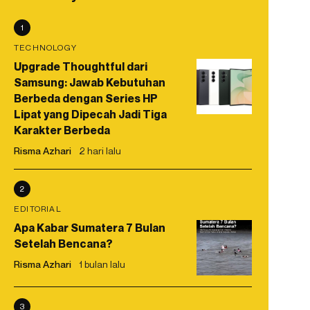
1
TECHNOLOGY
Upgrade Thoughtful dari
Samsung: Jawab Kebutuhan
Berbeda dengan Series HP
Lipat yang Dipecah Jadi Tiga
Karakter Berbeda
Risma Azhari
2 hari lalu
2
EDITORIAL
Apa Kabar Sumatera 7 Bulan
Setelah Bencana?
Risma Azhari
1 bulan lalu
3