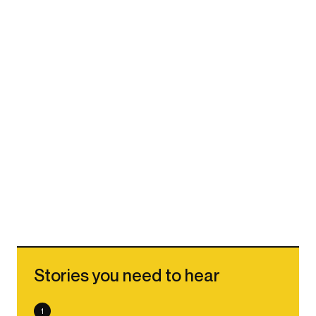
Stories you need to hear
1