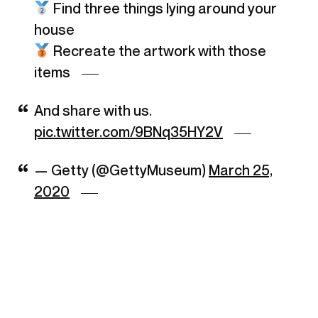
Find three things lying around your
house⠀
Recreate the artwork with those
items
And share with us.
pic.twitter.com/9BNq35HY2V
— Getty (@GettyMuseum)
March 25,
2020