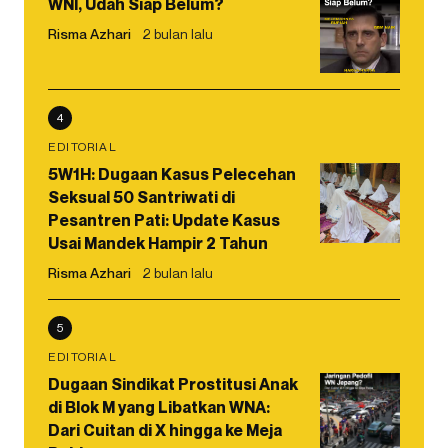
WNI, Udah Siap Belum?
Risma Azhari
2 bulan lalu
4
EDITORIAL
5W1H: Dugaan Kasus Pelecehan
Seksual 50 Santriwati di
Pesantren Pati: Update Kasus
Usai Mandek Hampir 2 Tahun
Risma Azhari
2 bulan lalu
5
EDITORIAL
Dugaan Sindikat Prostitusi Anak
di Blok M yang Libatkan WNA:
Dari Cuitan di X hingga ke Meja