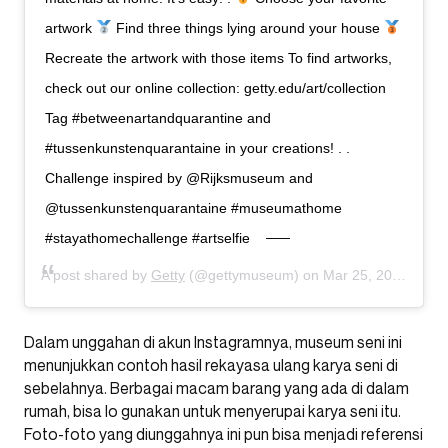
artwork
Find three things lying around your house
Recreate the artwork with those items To find artworks,
check out our online collection: getty.edu/art/collection
Tag #betweenartandquarantine and
#tussenkunstenquarantaine in your creations! . .
Challenge inspired by @Rijksmuseum and
@tussenkunstenquarantaine #museumathome
#stayathomechallenge #artselfie
A post shared by
Getty
(@gettymuseum) on
Mar 25, 2020 at 9:26am PDT
Dalam unggahan di akun Instagramnya, museum seni ini
menunjukkan contoh hasil rekayasa ulang karya seni di
sebelahnya. Berbagai macam barang yang ada di dalam
rumah, bisa lo gunakan untuk menyerupai karya seni itu.
Foto-foto yang diunggahnya ini pun bisa menjadi referensi