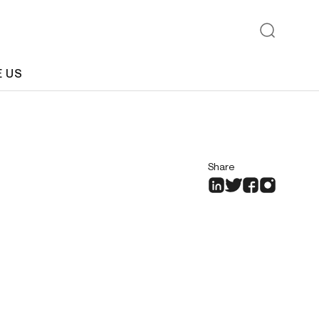
E US
Share