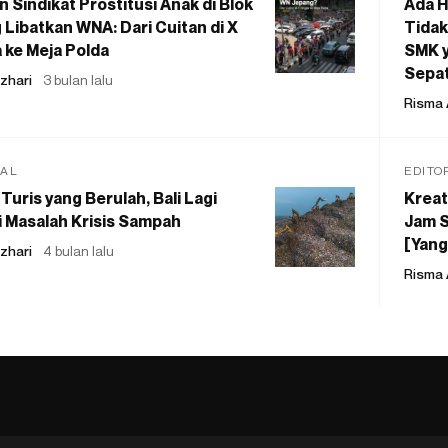
 Sindikat Prostitusi Anak di Blok
Ada H
 Libatkan WNA: Dari Cuitan di X
Tidak
 ke Meja Polda
SMK y
Sepat
zhari
3 bulan lalu
Risma 
IAL
EDITO
Turis yang Berulah, Bali Lagi
Kreat
 Masalah Krisis Sampah
Jam S
[Yang
zhari
4 bulan lalu
Risma 