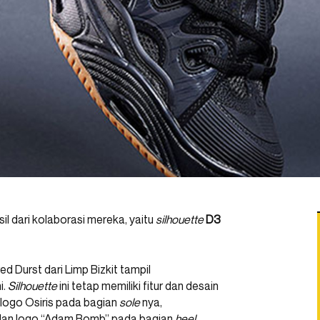
sil dari kolaborasi mereka, yaitu
silhouette
D3
d Durst dari Limp Bizkit tampil
ni.
Silhouette
ini tetap memiliki fitur dan desain
ti logo Osiris pada bagian
sole
nya,
 dan logo “Adam Bomb” pada bagian
heel
.