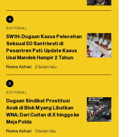
4
EDITORIAL
5W1H: Dugaan Kasus Pelecehan
Seksual 50 Santriwati di
Pesantren Pati: Update Kasus
Usai Mandek Hampir 2 Tahun
Risma Azhari
2 bulan lalu
5
EDITORIAL
Dugaan Sindikat Prostitusi
Anak di Blok M yang Libatkan
WNA: Dari Cuitan di X hingga ke
Meja Polda
Risma Azhari
3 bulan lalu