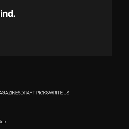
ind.
AGAZINES
DRAFT PICKS
WRITE US
Use