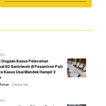
RIAL
: Dugaan Kasus Pelecehan
al 50 Santriwati di Pesantren Pati:
e Kasus Usai Mandek Hampir 2
n
Azhari
2 bulan lalu
RIAL