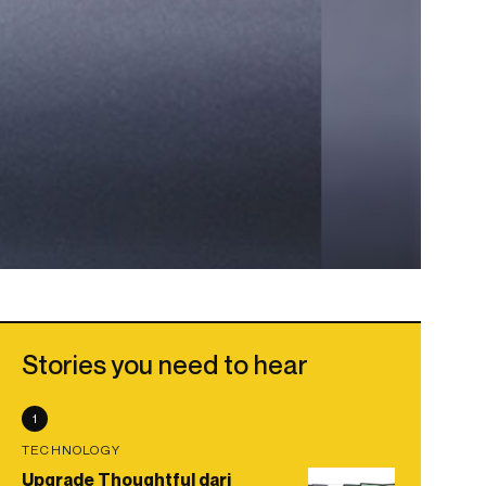
Stories you need to hear
1
TECHNOLOGY
Upgrade Thoughtful dari