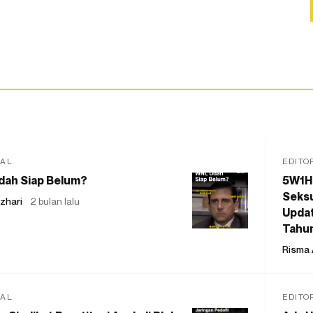
IAL
EDITO
dah Siap Belum?
5W1H
Seksu
zhari
2 bulan lalu
Updat
Tahu
Risma 
IAL
EDITO