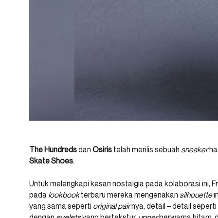
The Hundreds
dan
Osiris
telah merilis sebuah
sneaker
ha
Skate Shoes
.
Untuk melengkapi kesan nostalgia pada kolaborasi ini, Fre
pada
lookbook
terbaru mereka mengenakan
silhouette
i
yang sama seperti
original pair
nya, detail – detail seper
dengan
eyelets
yang bertekstur,
upper
berwarna hitam,