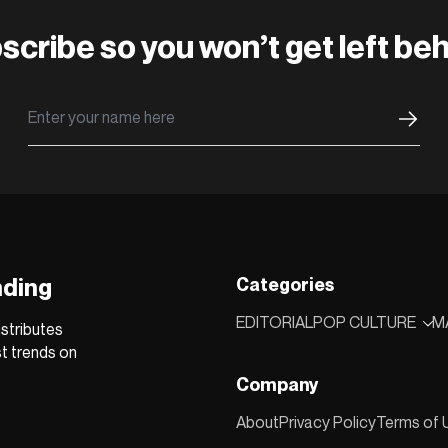
scribe so you won’t get left beh
nding
Categories
EDITORIAL
POP CULTURE
M
stributes
st trends on
Company
About
Privacy Policy
Terms of 