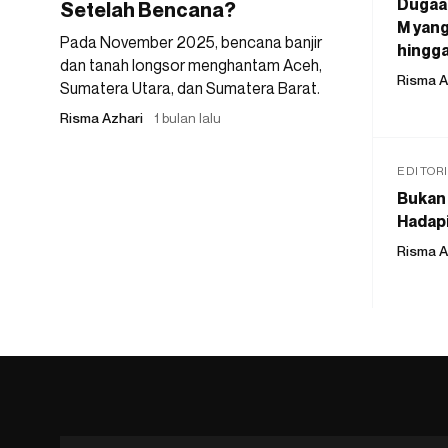
Dugaan
Setelah Bencana?
M yang
Pada November 2025, bencana banjir
hingga
dan tanah longsor menghantam Aceh,
Risma A
Sumatera Utara, dan Sumatera Barat.
Risma Azhari
1 bulan lalu
EDITOR
Bukan 
Hadapi
Risma A