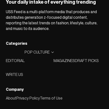
Your daily intake of everything trending
USS Feed is a multi-platform media that produces and
distributes generation z-focused digital content,
reporting the latest trends on fashion, lifestyle, culture,
and music to its audience.
Categories
POP CULTURE
EDITORIAL
MAGAZINES
DRAFT PICKS
WRITE US
Company
About
Privacy Policy
Terms of Use