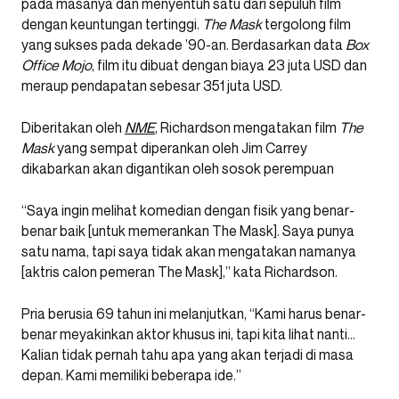
pada masanya dan menyentuh satu dari sepuluh film
dengan keuntungan tertinggi.
The Mask
tergolong film
yang sukses pada dekade ’90-an. Berdasarkan data
Box
Office Mojo
, film itu dibuat dengan biaya 23 juta USD dan
meraup pendapatan sebesar 351 juta USD.
Diberitakan oleh
NME
, Richardson mengatakan film
The
Mask
yang sempat diperankan oleh Jim Carrey
dikabarkan akan digantikan oleh sosok perempuan
“Saya ingin melihat komedian dengan fisik yang benar-
benar baik [untuk memerankan The Mask]. Saya punya
satu nama, tapi saya tidak akan mengatakan namanya
[aktris calon pemeran The Mask],” kata Richardson.
Pria berusia 69 tahun ini melanjutkan, “Kami harus benar-
benar meyakinkan aktor khusus ini, tapi kita lihat nanti…
Kalian tidak pernah tahu apa yang akan terjadi di masa
depan. Kami memiliki beberapa ide.”