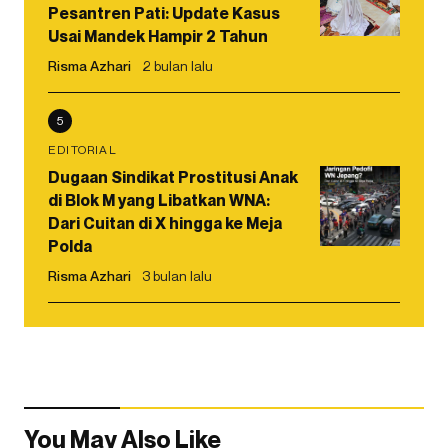
Pesantren Pati: Update Kasus
Usai Mandek Hampir 2 Tahun
Risma Azhari
2 bulan lalu
5
EDITORIAL
Dugaan Sindikat Prostitusi Anak
di Blok M yang Libatkan WNA:
Dari Cuitan di X hingga ke Meja
Polda
Risma Azhari
3 bulan lalu
You May Also Like