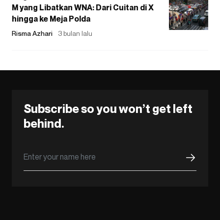
M yang Libatkan WNA: Dari Cuitan di X
hingga ke Meja Polda
Risma Azhari
3 bulan lalu
Subscribe so you won’t get left
behind.