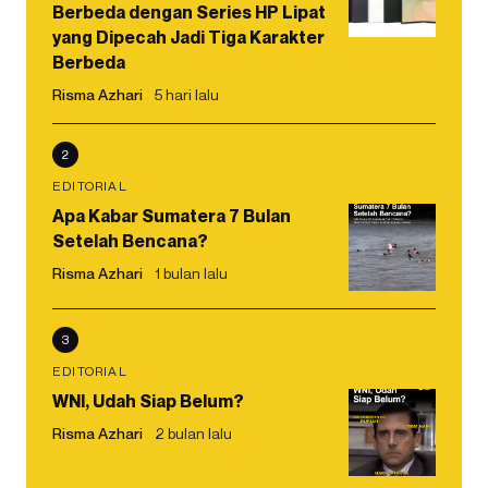
Berbeda dengan Series HP Lipat
yang Dipecah Jadi Tiga Karakter
Berbeda
Risma Azhari
5 hari lalu
2
EDITORIAL
Apa Kabar Sumatera 7 Bulan
Setelah Bencana?
Risma Azhari
1 bulan lalu
3
EDITORIAL
WNI, Udah Siap Belum?
Risma Azhari
2 bulan lalu