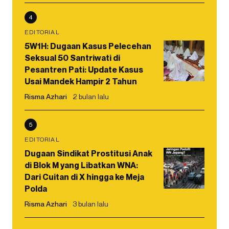
4
EDITORIAL
5W1H: Dugaan Kasus Pelecehan
Seksual 50 Santriwati di
Pesantren Pati: Update Kasus
Usai Mandek Hampir 2 Tahun
Risma Azhari
2 bulan lalu
5
EDITORIAL
Dugaan Sindikat Prostitusi Anak
di Blok M yang Libatkan WNA:
Dari Cuitan di X hingga ke Meja
Polda
Risma Azhari
3 bulan lalu