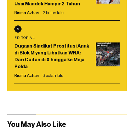
Usai Mandek Hampir 2 Tahun
Risma Azhari
2 bulan lalu
5
EDITORIAL
Dugaan Sindikat Prostitusi Anak
di Blok M yang Libatkan WNA:
Dari Cuitan di X hingga ke Meja
Polda
Risma Azhari
3 bulan lalu
You May Also Like