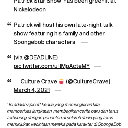
Patrick Star Show’ has been greenlit at
Nickelodeon
Patrick will host his own late-night talk
show featuring his family and other
Spongebob characters
(via
@DEADLINE
)
pic.twitter.com/uRMpActeMY
— Culture Crave
(@CultureCrave)
March 4, 2021
“
Ini adalah spinoff kedua yang memungkinan kita
memperluas jangkauan, membagikan cerita baru dan terus
terhubung dengan penonton di seluruh dunia yang terus
menunjukan kecintaan mereka pada karakter di SpongeBob