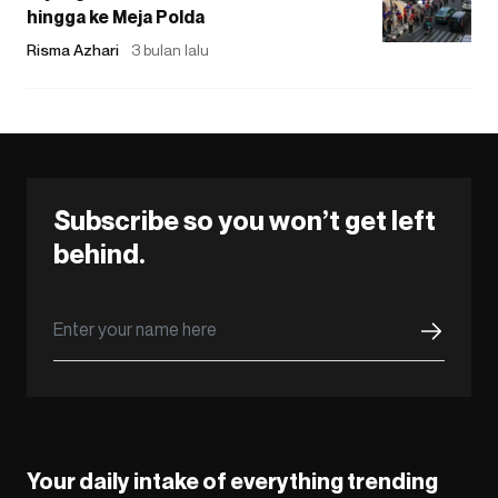
hingga ke Meja Polda
Risma Azhari
3 bulan lalu
Subscribe so you won’t get left
behind.
Your daily intake of everything trending