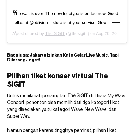
The wait is over. The new logotype is on tee now. Good
fellas at @oblivion__store is at your service. Gow!
A post shared by
The SIGIT
(@thesigit_) on
Aug 20, 2020 at 6:56am PDT
Baca juga:
Jakarta Izinkan Kafe Gelar Live Music, Tapi
Dilarang Joget!
Pilihan tiket konser virtual The
SIGIT
Untuk menikmati penampilan
The SIGIT
di This is My Wave
Concert, penonton bisa memilih dari tiga kategori tiket
yang disediakan yaitu kategori Wave, New Wave, dan
Super Wav.
Namun dengan karena tingginya peminat, pilihan tiket