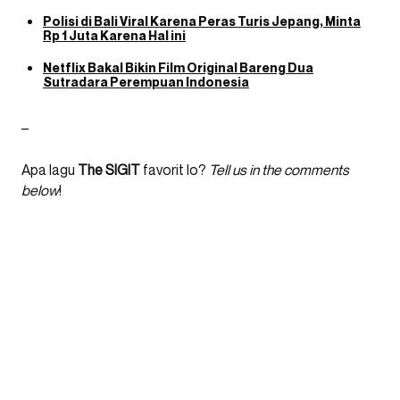
Polisi di Bali Viral Karena Peras Turis Jepang, Minta
Rp 1 Juta Karena Hal ini
Netflix Bakal Bikin Film Original Bareng Dua
Sutradara Perempuan Indonesia
–
Apa lagu
The SIGIT
favorit lo?
Tell us in the comments
below
!