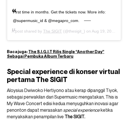
First time in months. Get the tickets now. More info:
@supermusic_id & @megapro_com.
A post shared by
The SIGIT
(@thesigit_) on
Aug 19, 2020 at 5:36am PDT
Baca juga:
The S.I.G.I.T Rilis Single “Another Day”
Sebagai Pembuka Album Terbaru
Special experience di konser virtual
pertama The SIGIT
Aloysius Dwiwoko Hertiyono atau kerap dipanggil Tiyok,
sebagai perwakilan dari Supermusic mengatakan, This is
My Wave Concert edisi kedua menyuguhkan inovasi agar
penonton dapat merasakan
special experience
ketika
menyaksikan penampilan live
The SIGIT.