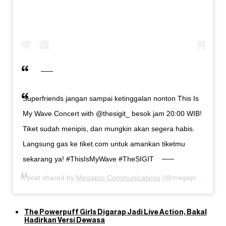
Superfriends jangan sampai ketinggalan nonton This Is
My Wave Concert with @thesigit_ besok jam 20:00 WIB!
Tiket sudah menipis, dan mungkin akan segera habis.
Langsung gas ke tiket.com untuk amankan tiketmu
sekarang ya! #ThisIsMyWave #TheSIGIT
A post shared by
Megapro Communications
(@megapro_com) on
The Powerpuff Girls Digarap Jadi Live Action, Bakal
Hadirkan Versi Dewasa