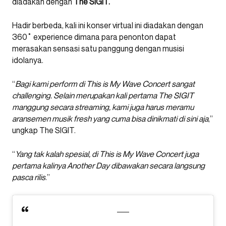
diadakan dengan
The SIGIT.
Hadir berbeda, kali ini konser virtual ini diadakan dengan
360˚ experience dimana para penonton dapat
merasakan sensasi satu panggung dengan musisi
idolanya.
“
Bagi kami perform di This is My Wave Concert sangat
challenging. Selain merupakan kali pertama The SIGIT
manggung secara streaming, kami juga harus meramu
aransemen musik fresh yang cuma bisa dinikmati di sini aja
,”
ungkap The SIGIT.
“
Yang tak kalah spesial, di This is My Wave Concert juga
pertama kalinya Another Day dibawakan secara langsung
pasca rilis
.”