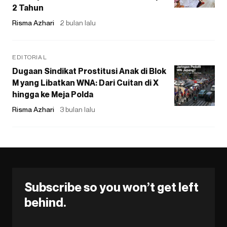
2 Tahun
Risma Azhari
2 bulan lalu
EDITORIAL
Dugaan Sindikat Prostitusi Anak di Blok
M yang Libatkan WNA: Dari Cuitan di X
hingga ke Meja Polda
Risma Azhari
3 bulan lalu
Subscribe so you won’t get left
behind.