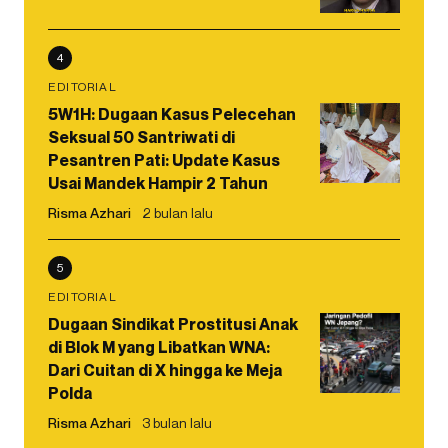
4
EDITORIAL
5W1H: Dugaan Kasus Pelecehan
Seksual 50 Santriwati di
Pesantren Pati: Update Kasus
Usai Mandek Hampir 2 Tahun
Risma Azhari
2 bulan lalu
5
EDITORIAL
Dugaan Sindikat Prostitusi Anak
di Blok M yang Libatkan WNA:
Dari Cuitan di X hingga ke Meja
Polda
Risma Azhari
3 bulan lalu