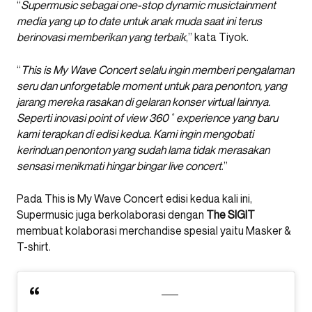
“
Supermusic sebagai one-stop dynamic musictainment
media yang up to date untuk anak muda saat ini terus
berinovasi memberikan yang terbaik
,” kata Tiyok.
“
This is My Wave Concert selalu ingin memberi pengalaman
seru dan unforgetable moment untuk para penonton, yang
jarang mereka rasakan di gelaran konser virtual lainnya.
Seperti inovasi point of view 360˚ experience yang baru
kami terapkan di edisi kedua. Kami ingin mengobati
kerinduan penonton yang sudah lama tidak merasakan
sensasi menikmati hingar bingar live concert
.”
Pada This is My Wave Concert edisi kedua kali ini,
Supermusic juga berkolaborasi dengan
The SIGIT
membuat kolaborasi merchandise spesial yaitu Masker &
T-shirt.