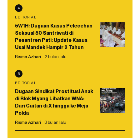
4
EDITORIAL
5W1H: Dugaan Kasus Pelecehan
Seksual 50 Santriwati di
Pesantren Pati: Update Kasus
Usai Mandek Hampir 2 Tahun
Risma Azhari
2 bulan lalu
5
EDITORIAL
Dugaan Sindikat Prostitusi Anak
di Blok M yang Libatkan WNA:
Dari Cuitan di X hingga ke Meja
Polda
Risma Azhari
3 bulan lalu