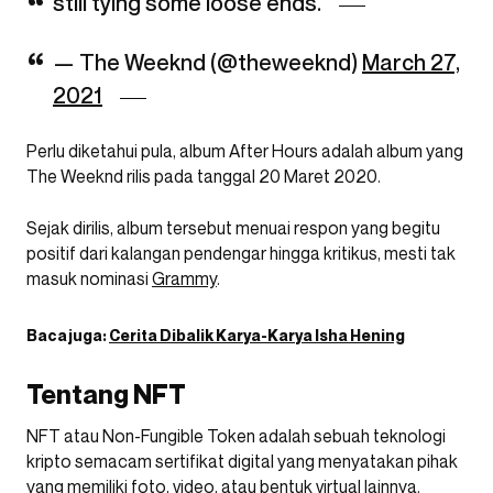
still tying some loose ends.
— The Weeknd (@theweeknd)
March 27,
2021
Perlu diketahui pula, album After Hours adalah album yang
The Weeknd rilis pada tanggal 20 Maret 2020.
Sejak dirilis, album tersebut menuai respon yang begitu
positif dari kalangan pendengar hingga kritikus, mesti tak
masuk nominasi
Grammy
.
Baca juga:
Cerita Dibalik Karya-Karya Isha Hening
Tentang NFT
NFT atau Non-Fungible Token adalah sebuah teknologi
kripto semacam sertifikat digital yang menyatakan pihak
yang memiliki foto, video, atau bentuk virtual lainnya.