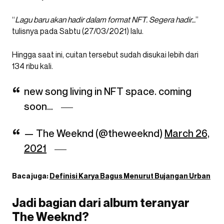
“
Lagu baru akan hadir dalam format NFT. Segera hadir…
”
tulisnya pada Sabtu (27/03/2021) lalu.
Hingga saat ini, cuitan tersebut sudah disukai lebih dari
134 ribu kali.
new song living in NFT space. coming
soon…
— The Weeknd (@theweeknd)
March 26,
2021
Baca juga:
Definisi Karya Bagus Menurut Bujangan Urban
Jadi bagian dari album teranyar
The Weeknd?