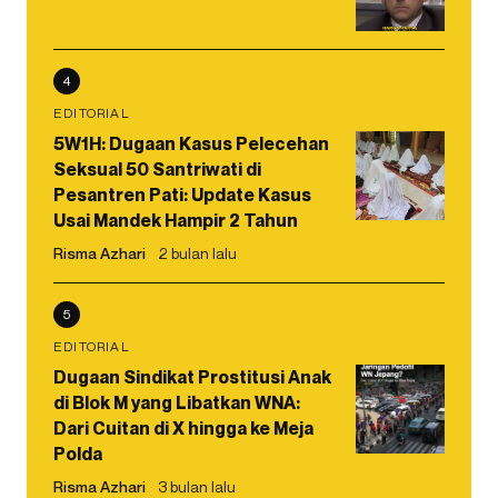
4
EDITORIAL
5W1H: Dugaan Kasus Pelecehan
Seksual 50 Santriwati di
Pesantren Pati: Update Kasus
Usai Mandek Hampir 2 Tahun
Risma Azhari
2 bulan lalu
5
EDITORIAL
Dugaan Sindikat Prostitusi Anak
di Blok M yang Libatkan WNA:
Dari Cuitan di X hingga ke Meja
Polda
Risma Azhari
3 bulan lalu