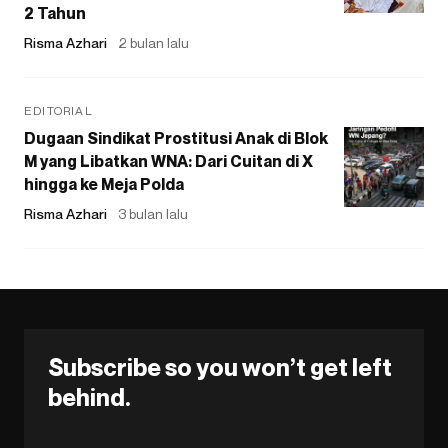
2 Tahun
Risma Azhari
2 bulan lalu
EDITORIAL
Dugaan Sindikat Prostitusi Anak di Blok
M yang Libatkan WNA: Dari Cuitan di X
hingga ke Meja Polda
Risma Azhari
3 bulan lalu
Subscribe so you won’t get left
behind.