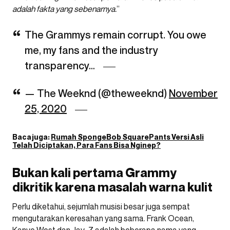
adalah fakta yang sebenarnya.
”
The Grammys remain corrupt. You owe
me, my fans and the industry
transparency…
— The Weeknd (@theweeknd)
November
25, 2020
Baca juga:
Rumah SpongeBob SquarePants Versi Asli
Telah Diciptakan, Para Fans Bisa Nginep?
Bukan kali pertama Grammy
dikritik karena masalah warna kulit
Perlu diketahui, sejumlah musisi besar juga sempat
mengutarakan keresahan yang sama. Frank Ocean,
Kanye West dan Jay-Z adalah beberapa nama yang