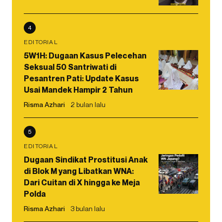
4
EDITORIAL
5W1H: Dugaan Kasus Pelecehan
Seksual 50 Santriwati di
Pesantren Pati: Update Kasus
Usai Mandek Hampir 2 Tahun
Risma Azhari
2 bulan lalu
5
EDITORIAL
Dugaan Sindikat Prostitusi Anak
di Blok M yang Libatkan WNA:
Dari Cuitan di X hingga ke Meja
Polda
Risma Azhari
3 bulan lalu