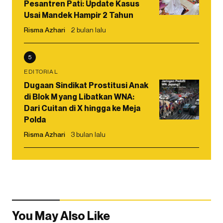
Pesantren Pati: Update Kasus
Usai Mandek Hampir 2 Tahun
Risma Azhari
2 bulan lalu
5
EDITORIAL
Dugaan Sindikat Prostitusi Anak
di Blok M yang Libatkan WNA:
Dari Cuitan di X hingga ke Meja
Polda
Risma Azhari
3 bulan lalu
You May Also Like