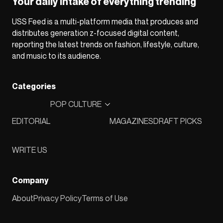
Your daily intake of everything trending
USS Feed is a multi-platform media that produces and
distributes generation z-focused digital content,
reporting the latest trends on fashion, lifestyle, culture,
and music to its audience.
Categories
POP CULTURE
EDITORIAL
MAGAZINES
DRAFT PICKS
WRITE US
Company
About
Privacy Policy
Terms of Use