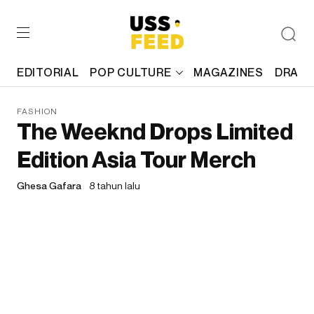
EDITORIAL
POP CULTURE
MAGAZINES
DRAFT
FASHION
The Weeknd Drops Limited
Edition Asia Tour Merch
Ghesa Gafara
8 tahun lalu