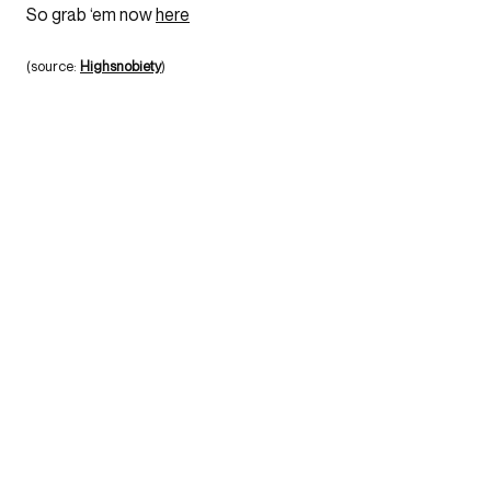
So grab ‘em now
here
(source:
Highsnobiety
)