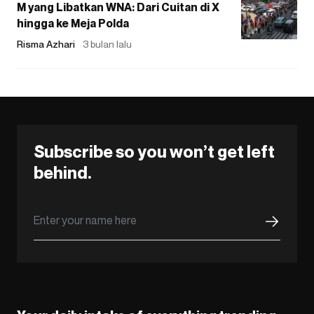
M yang Libatkan WNA: Dari Cuitan di X
hingga ke Meja Polda
Risma Azhari
3 bulan lalu
Subscribe so you won’t get left
behind.