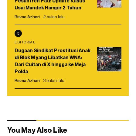
Pesantren Pati: Update Kasus
Usai Mandek Hampir 2 Tahun
Risma Azhari
2 bulan lalu
5
EDITORIAL
Dugaan Sindikat Prostitusi Anak
di Blok M yang Libatkan WNA:
Dari Cuitan di X hingga ke Meja
Polda
Risma Azhari
3 bulan lalu
You May Also Like