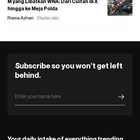
M yang Libatkan WNA: Dari Cuitan di X
hingga ke Meja Polda
Risma Azhari
3 bulan lalu
Subscribe so you won’t get left
behind.
Your daily intake of everything trending