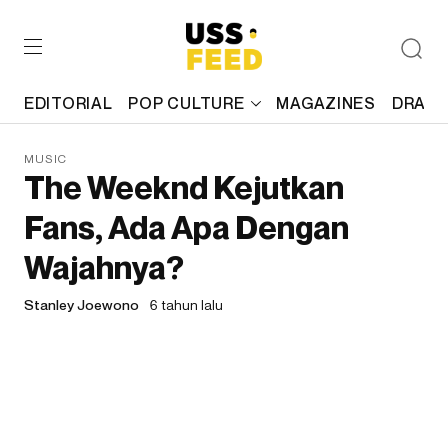
EDITORIAL
POP CULTURE
MAGAZINES
DRAFT
MUSIC
The Weeknd Kejutkan
Fans, Ada Apa Dengan
Wajahnya?
Stanley Joewono
6 tahun lalu