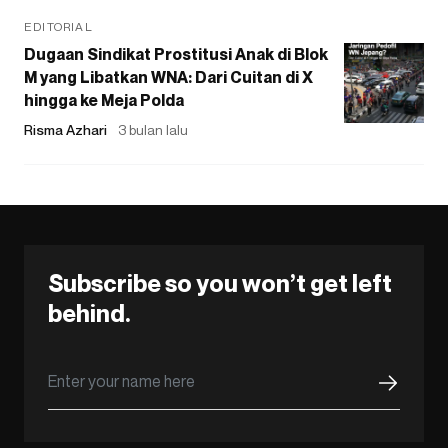
EDITORIAL
Dugaan Sindikat Prostitusi Anak di Blok
M yang Libatkan WNA: Dari Cuitan di X
hingga ke Meja Polda
Risma Azhari
3 bulan lalu
Subscribe so you won’t get left
behind.