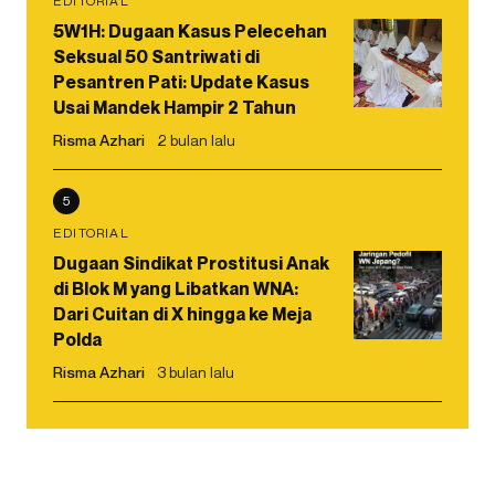
EDITORIAL
5W1H: Dugaan Kasus Pelecehan
Seksual 50 Santriwati di
Pesantren Pati: Update Kasus
Usai Mandek Hampir 2 Tahun
Risma Azhari
2 bulan lalu
5
EDITORIAL
Dugaan Sindikat Prostitusi Anak
di Blok M yang Libatkan WNA:
Dari Cuitan di X hingga ke Meja
Polda
Risma Azhari
3 bulan lalu