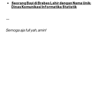
Seorang Bayi di Brebes Lahir dengan Nama Unik:
Dinas Komunikasi Informatika Statistik
—
Semoga aja full yah, amin!