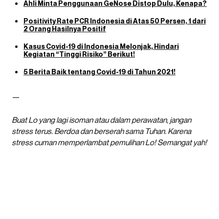
Ahli Minta Penggunaan GeNose Distop Dulu, Kenapa?
Positivity Rate PCR Indonesia di Atas 50 Persen, 1 dari
2 Orang Hasilnya Positif
Kasus Covid-19 di Indonesia Melonjak, Hindari
Kegiatan “Tinggi Risiko” Berikut!
5 Berita Baik tentang Covid-19 di Tahun 2021!
—
Buat Lo yang lagi isoman atau dalam perawatan, jangan
stress terus. Berdoa dan berserah sama Tuhan. Karena
stress cuman memperlambat pemulihan Lo! Semangat yah!