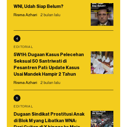
WNI, Udah Siap Belum?
Risma Azhari
2 bulan lalu
4
EDITORIAL
5W1H: Dugaan Kasus Pelecehan
Seksual 50 Santriwati di
Pesantren Pati: Update Kasus
Usai Mandek Hampir 2 Tahun
Risma Azhari
2 bulan lalu
5
EDITORIAL
Dugaan Sindikat Prostitusi Anak
di Blok M yang Libatkan WNA:
Dari Cuitan di X hingga ke Meja