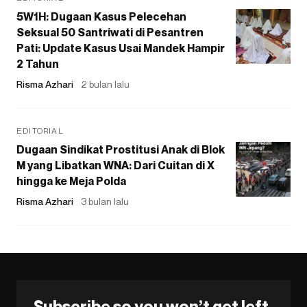
5W1H: Dugaan Kasus Pelecehan
Seksual 50 Santriwati di Pesantren
Pati: Update Kasus Usai Mandek Hampir
2 Tahun
Risma Azhari
2 bulan lalu
EDITORIAL
Dugaan Sindikat Prostitusi Anak di Blok
M yang Libatkan WNA: Dari Cuitan di X
hingga ke Meja Polda
Risma Azhari
3 bulan lalu
Subscribe so you won’t get left