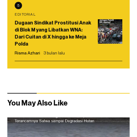
5
EDITORIAL
Dugaan Sindikat Prostitusi Anak
di Blok M yang Libatkan WNA:
Dari Cuitan di X hingga ke Meja
Polda
Risma Azhari
3 bulan lalu
You May Also Like