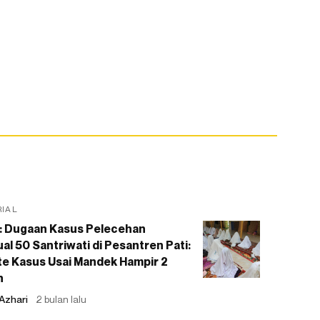
RIAL
: Dugaan Kasus Pelecehan
al 50 Santriwati di Pesantren Pati:
e Kasus Usai Mandek Hampir 2
n
Azhari
2 bulan lalu