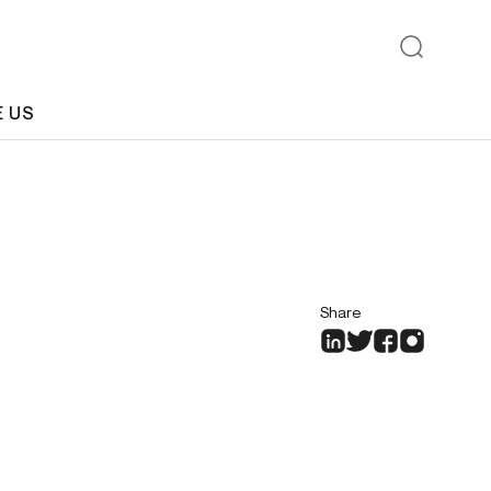
E US
Share