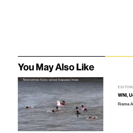
You May Also Like
EDITOR
WNI, U
Risma A