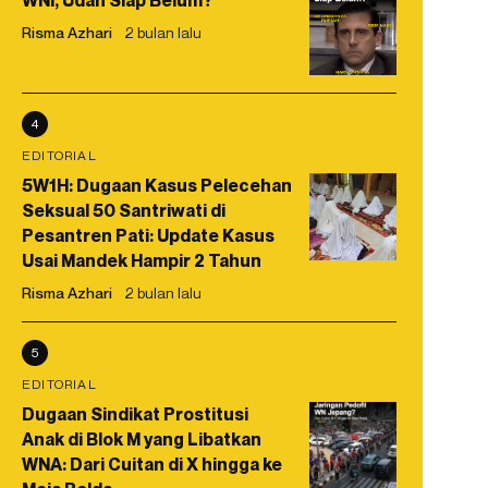
WNI, Udah Siap Belum?
Risma Azhari
2 bulan lalu
4
EDITORIAL
5W1H: Dugaan Kasus Pelecehan
Seksual 50 Santriwati di
Pesantren Pati: Update Kasus
Usai Mandek Hampir 2 Tahun
Risma Azhari
2 bulan lalu
5
EDITORIAL
Dugaan Sindikat Prostitusi
Anak di Blok M yang Libatkan
WNA: Dari Cuitan di X hingga ke