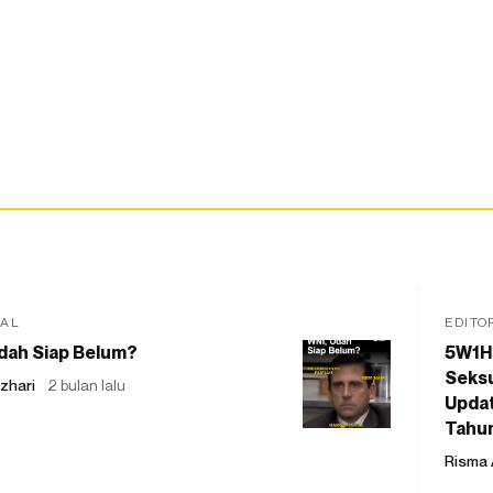
IAL
EDITO
dah Siap Belum?
5W1H
Seksu
zhari
2 bulan lalu
Updat
Tahu
Risma 