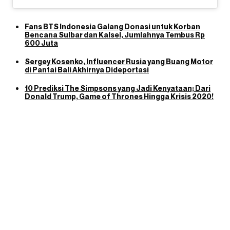
Fans BTS Indonesia Galang Donasi untuk Korban
Bencana Sulbar dan Kalsel, Jumlahnya Tembus Rp
600 Juta
Sergey Kosenko, Influencer Rusia yang Buang Motor
di Pantai Bali Akhirnya Dideportasi
10 Prediksi The Simpsons yang Jadi Kenyataan; Dari
Donald Trump, Game of Thrones Hingga Krisis 2020!