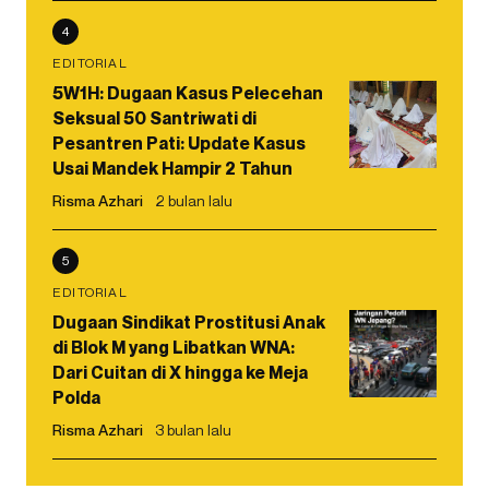
4
EDITORIAL
5W1H: Dugaan Kasus Pelecehan
Seksual 50 Santriwati di
Pesantren Pati: Update Kasus
Usai Mandek Hampir 2 Tahun
Risma Azhari
2 bulan lalu
5
EDITORIAL
Dugaan Sindikat Prostitusi Anak
di Blok M yang Libatkan WNA:
Dari Cuitan di X hingga ke Meja
Polda
Risma Azhari
3 bulan lalu