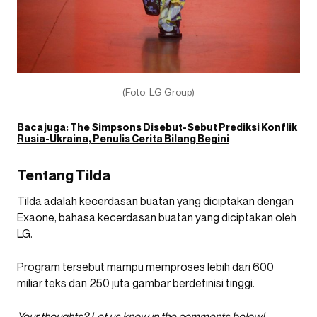
(Foto: LG Group)
Baca juga:
The Simpsons Disebut-Sebut Prediksi Konflik
Rusia-Ukraina, Penulis Cerita Bilang Begini
Tentang Tilda
Tilda adalah kecerdasan buatan yang diciptakan dengan
Exaone, bahasa kecerdasan buatan yang diciptakan oleh
LG.
Program tersebut mampu memproses lebih dari 600
miliar teks dan 250 juta gambar berdefinisi tinggi.
Your thoughts? Let
us
know in the comments below!