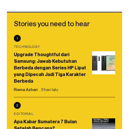
Stories you need to hear
1
TECHNOLOGY
Upgrade Thoughtful dari
Samsung: Jawab Kebutuhan
Berbeda dengan Series HP Lipat
yang Dipecah Jadi Tiga Karakter
Berbeda
Risma Azhari
3 hari lalu
2
EDITORIAL
Apa Kabar Sumatera 7 Bulan
Setelah Bencana?