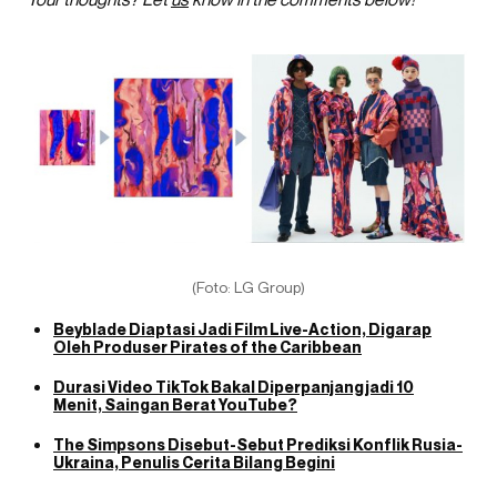
(Foto: LG Group)
Beyblade Diaptasi Jadi Film Live-Action, Digarap
Oleh Produser Pirates of the Caribbean
Durasi Video TikTok Bakal Diperpanjang jadi 10
Menit, Saingan Berat YouTube?
The Simpsons Disebut-Sebut Prediksi Konflik Rusia-
Ukraina, Penulis Cerita Bilang Begini