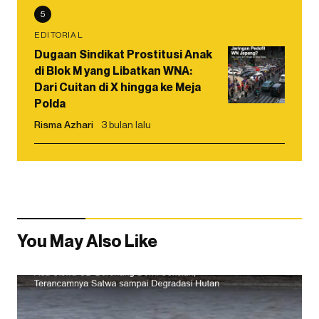
5
EDITORIAL
Dugaan Sindikat Prostitusi Anak
di Blok M yang Libatkan WNA:
Dari Cuitan di X hingga ke Meja
Polda
Risma Azhari
3 bulan lalu
You May Also Like