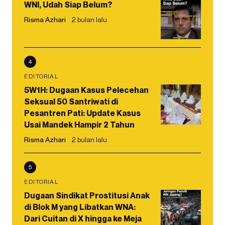
WNI, Udah Siap Belum?
Risma Azhari
2 bulan lalu
4
EDITORIAL
5W1H: Dugaan Kasus Pelecehan
Seksual 50 Santriwati di
Pesantren Pati: Update Kasus
Usai Mandek Hampir 2 Tahun
Risma Azhari
2 bulan lalu
5
EDITORIAL
Dugaan Sindikat Prostitusi Anak
di Blok M yang Libatkan WNA:
Dari Cuitan di X hingga ke Meja