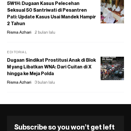
5W1H: Dugaan Kasus Pelecehan
Seksual 50 Santriwati di Pesantren
Pati: Update Kasus Usai Mandek Hampir
2 Tahun
Risma Azhari
2 bulan lalu
EDITORIAL
Dugaan Sindikat Prostitusi Anak di Blok
M yang Libatkan WNA: Dari Cuitan di X
hingga ke Meja Polda
Risma Azhari
3 bulan lalu
Subscribe so you won’t get left