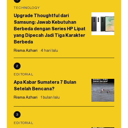
TECHNOLOGY
Upgrade Thoughtful dari
Samsung: Jawab Kebutuhan
Berbeda dengan Series HP Lipat
yang Dipecah Jadi Tiga Karakter
Berbeda
Risma Azhari
4 hari lalu
2
EDITORIAL
Apa Kabar Sumatera 7 Bulan
Setelah Bencana?
Risma Azhari
1 bulan lalu
3
EDITORIAL