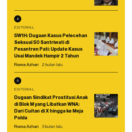
4
EDITORIAL
5W1H: Dugaan Kasus Pelecehan
Seksual 50 Santriwati di
Pesantren Pati: Update Kasus
Usai Mandek Hampir 2 Tahun
Risma Azhari
2 bulan lalu
5
EDITORIAL
Dugaan Sindikat Prostitusi Anak
di Blok M yang Libatkan WNA:
Dari Cuitan di X hingga ke Meja
Polda
Risma Azhari
3 bulan lalu