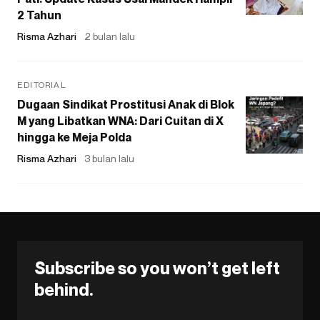
2 Tahun
Risma Azhari
2 bulan lalu
EDITORIAL
Dugaan Sindikat Prostitusi Anak di Blok
M yang Libatkan WNA: Dari Cuitan di X
hingga ke Meja Polda
Risma Azhari
3 bulan lalu
Subscribe so you won’t get left
behind.